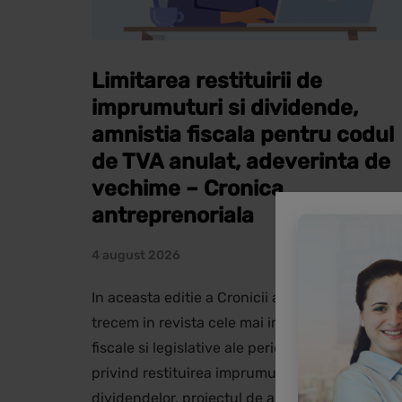
Limitarea restituirii de
imprumuturi si dividende,
amnistia fiscala pentru codul
de TVA anulat, adeverinta de
vechime – Cronica
antreprenoriala
4 august 2026
In aceasta editie a Cronicii antreprenoriale
trecem in revista cele mai importante modifica
fiscale si legislative ale perioadei: noi reguli
privind restituirea imprumuturilor si distribuir
dividendelor, proiectul de amnistie fiscala