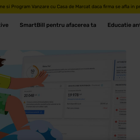
ne si Program Vanzare cu Casa de Marcat daca firma se afla in pri
tive
SmartBill pentru afacerea ta
Educatie an