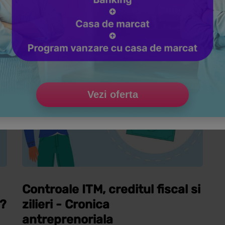
NOUTATI LEGISLATIVE
Vezi oferta
Controale ITM, creditul fiscal si
6?
zilieri - Cronica
antreprenoriala