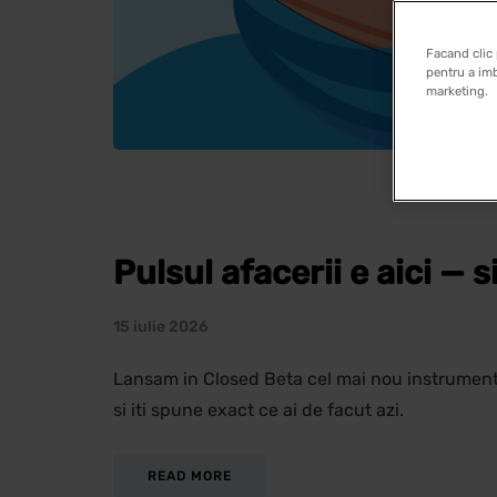
Facand clic 
pentru a imb
marketing.
Pulsul afacerii e aici — s
15 iulie 2026
Lansam in Closed Beta cel mai nou instrument S
si iti spune exact ce ai de facut azi.
READ MORE