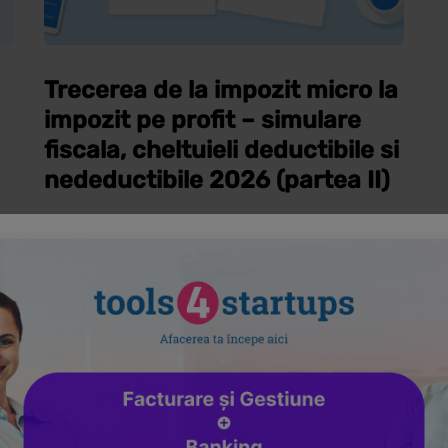
Trecerea de la impozit micro la
impozit pe profit – simulare
fiscala, cheltuieli deductibile si
nedeductibile 2026 (partea II)
30 iulie 2026
Trecerea de la impozit micro la impozit pe profit
este o schimbare importanta pentru orice
antreprenor care vrea sa isi gestioneze mai bine
fiscalitatea in 2026. Daca in regimul micro
ri
impozitul se calculeaza simplu, prin…
ea