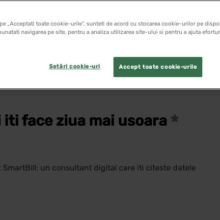
pe „Acceptati toate cookie-urile”, sunteti de acord cu stocarea cookie-urilor pe dispoz
unatati navigarea pe site, pentru a analiza utilizarea site-ului si pentru a ajuta efortu
Setări cookie-uri
Accept toate cookie-urile
i iti face ziua mai usoara
martBill: un consultant digital care iti citeste datele