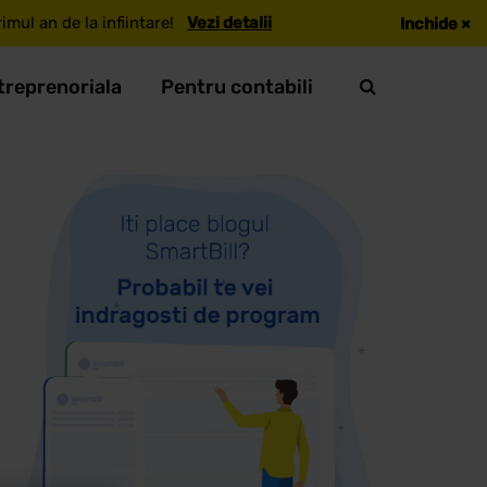
mul an de la infiintare!
Vezi detalii
Inchide
×
treprenoriala
Pentru contabili