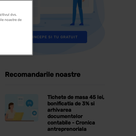
itivul dvs.
rile noastre de
INCEPE SI TU GRATUIT
Recomandarile noastre
Tichete de masa 45 lei,
bonificatia de 3% si
arhivarea
documentelor
contabile - Cronica
antreprenoriala