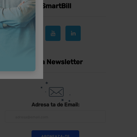
Urmareste SmartBill
Inscrie-te la Newsletter
Adresa ta de Email: