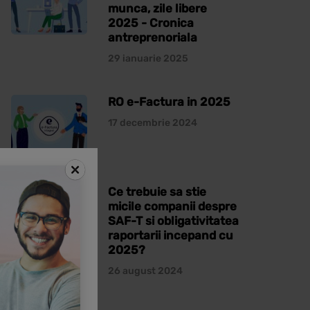
munca, zile libere
2025 - Cronica
antreprenoriala
29 ianuarie 2025
RO e-Factura in 2025
17 decembrie 2024
Ce trebuie sa stie
micile companii despre
SAF-T si obligativitatea
raportarii incepand cu
2025?
26 august 2024