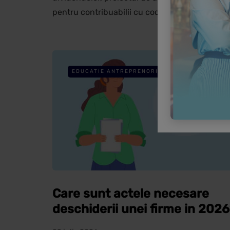
pentru contribuabilii cu cod de…
EDUCATIE ANTREPRENORIALA
Care sunt actele necesare
deschiderii unei firme in 202