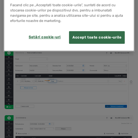
Atunci cand se inregistreaza note contabile diverse sau
Facand clic pe „Acceptati toate cookie-urile”, sunteti de acord cu
stocarea cookie-urilor pe dispozitivul dvs. pentru a imbunatati
incasari/plati pe registrul de casa sau jurnalul de
navigarea pe site, pentru a analiza utilizarea site-ului si pentru a ajuta
banca, daca se foloseste unul dintre conturile 457, 463,
eforturile noastre de marketing.
4551, 4558, 456, 462 sau orice analitic al lor, se va
Setări cookie-uri
Accept toate cookie-urile
putea alege colaboratorul aferent operatiunii.