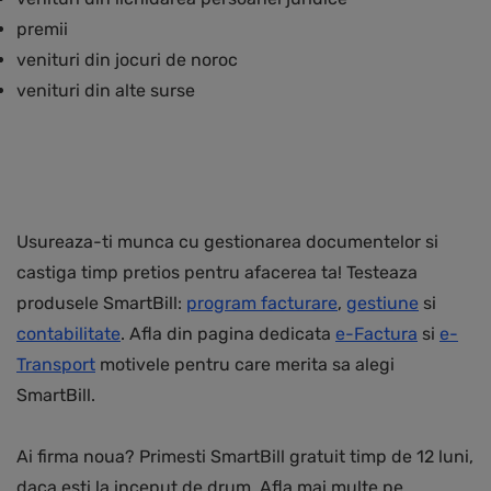
premii
venituri din jocuri de noroc
venituri din alte surse
Usureaza-ti munca cu gestionarea documentelor si
castiga timp pretios pentru afacerea ta! Testeaza
produsele SmartBill:
program facturare
,
gestiune
si
contabilitate
. Afla din pagina dedicata
e-Factura
si
e-
Transport
motivele pentru care merita sa alegi
SmartBill.
Ai firma noua? Primesti SmartBill gratuit timp de 12 luni,
daca esti la inceput de drum. Afla mai multe pe