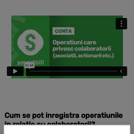
Cum se pot inregistra operatiunile
in relatie cu colaboratorii?