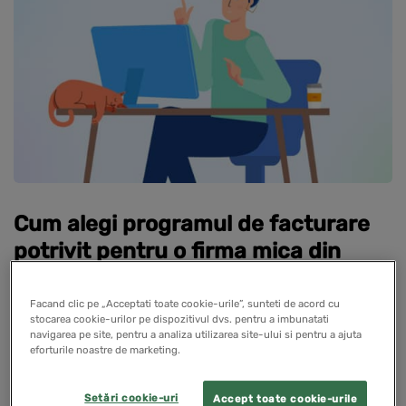
Cum alegi programul de facturare
potrivit pentru o firma mica din
Romania?
Facand clic pe „Acceptati toate cookie-urile”, sunteti de acord cu
22 iunie 2026
stocarea cookie-urilor pe dispozitivul dvs. pentru a imbunatati
navigarea pe site, pentru a analiza utilizarea site-ului si pentru a ajuta
eforturile noastre de marketing.
Daca ai o firma mica, alegerea unui program de
facturare nu mai tine doar de emiterea rapida a unei
Setări cookie-uri
Accept toate cookie-urile