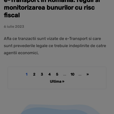
monitorizarea bunurilor cu risc
fiscal
6 iulie 2023
Afla ce tranzactii sunt vizate de e-Transport si care
sunt prevederile legale ce trebuie indeplinite de catre
agentii economici,
1
2
3
4
5
...
10
...
»
Ultima »