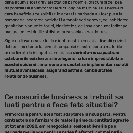
pana acum a fost grav afectat de pandemie, precum si de lipsa
disponibilitatii anumitor materii cu origine in China. Business-uri
care beneficiau de solicitari in aceasta perioada au fost puse la
pamant de incetarea activitatii altor afaceri conexe, de inchiderea
granitelor in anumite tari si, bineinteles, de lipsa consumatorilor pe
masura ce restrictiile si distantarea sociala erau impuse.
Sigur ca lipsa incasarilor la clientii nostri a dus si la discutii privind
debitele existente la nivelul companiei noastre pentru materiile
prime livrate la inceputul anului, insa
dorindu-ne sa pastram
colaborarile existente si intelegand natura impredictibila a
acestei epidemii, impreuna am cautat sa implementam solutii
mutual avantajoase, asigurand astfel si continuitatea
relatiilor de business.
Ce masuri de business a trebuit sa
luati pentru a face fata situatiei?
Primordiala pentru noi a fost adaptarea la noua piata. Pentru
contractele de furnizare de materii prime cu cantitati agreate
pt tot anul 2020, am renegociat si esalonat livrarile pe o
perioada mai lunga pentru a putea fi afectati cat mai putin