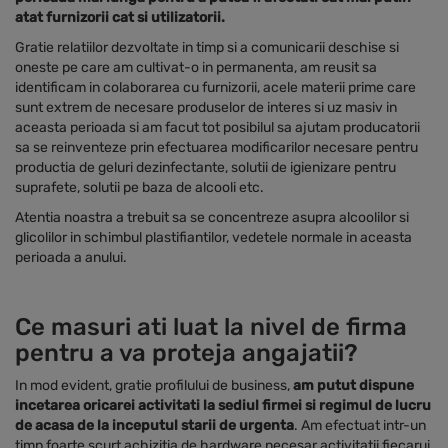
atat furnizorii cat si utilizatorii.
Gratie relatiilor dezvoltate in timp si a comunicarii deschise si
oneste pe care am cultivat-o in permanenta, am reusit sa
identificam in colaborarea cu furnizorii, acele materii prime care
sunt extrem de necesare produselor de interes si uz masiv in
aceasta perioada si am facut tot posibilul sa ajutam producatorii
sa se reinventeze prin efectuarea modificarilor necesare pentru
productia de geluri dezinfectante, solutii de igienizare pentru
suprafete, solutii pe baza de alcooli etc.
Atentia noastra a trebuit sa se concentreze asupra alcoolilor si
glicolilor in schimbul plastifiantilor, vedetele normale in aceasta
perioada a anului.
Ce masuri ati luat la nivel de firma
pentru a va proteja angajatii?
In mod evident, gratie profilului de business,
am putut dispune
incetarea oricarei activitati la sediul firmei si regimul de lucru
de acasa de la inceputul starii de urgenta
. Am efectuat intr-un
timp foarte scurt achizitia de hardware necesar activitatii fiecarui