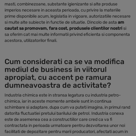
masti, combinezoane, substante igienizante si alte produse
imperios necesare in aceasta perioada, cu privire la materiile
prime disponibile acum, legislatia in vigoare, autorizatiile necesare
si multe alte subiecte in functie de situatie. Dincolo de asta
am
cautat sa promovam, fara cost, produsele clientilor nostri
si
sa oferim cat mai multe informatii privind eficienta si componenta
acestora, utilizatorilor finali.
Cum considerati ca se va modifica
mediul de business in viitorul
apropiat, cu accent pe ramura
dumneavoastra de activitate?
Industria chimica este in stransa legatura cu industria petro-
chimica, iar in aceste momente ambele sunt in continua
schimbare si adaptare, dupa cum va puteti imagina, in primul rand
datorita fluctuatiei pretului barilului de petrol. Industria conexa
este de asemenea cea a constructiilor care cred ca va fi
contractata in perioada urmatoare pentru dezvoltarea unor noi
facilitati de depozitare pentru marii producatori, afectati acum in