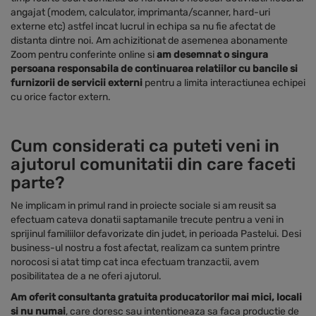
angajat (modem, calculator, imprimanta/scanner, hard-uri
externe etc) astfel incat lucrul in echipa sa nu fie afectat de
distanta dintre noi. Am achizitionat de asemenea abonamente
Zoom pentru conferinte online si
am desemnat o singura
persoana responsabila de continuarea relatiilor cu bancile si
furnizorii de servicii externi
pentru a limita interactiunea echipei
cu orice factor extern.
Cum considerati ca puteti veni in
ajutorul comunitatii din care faceti
parte?
Ne implicam in primul rand in proiecte sociale si am reusit sa
efectuam cateva donatii saptamanile trecute pentru a veni in
sprijinul familiilor defavorizate din judet, in perioada Pastelui. Desi
business-ul nostru a fost afectat, realizam ca suntem printre
norocosi si atat timp cat inca efectuam tranzactii, avem
posibilitatea de a ne oferi ajutorul.
Am oferit consultanta gratuita producatorilor mai mici, locali
si nu numai
, care doresc sau intentioneaza sa faca productie de