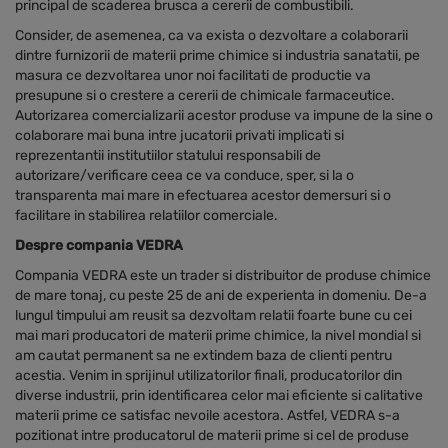
principal de scaderea brusca a cererii de combustibili.
Consider, de asemenea, ca va exista o dezvoltare a colaborarii
dintre furnizorii de materii prime chimice si industria sanatatii, pe
masura ce dezvoltarea unor noi facilitati de productie va
presupune si o crestere a cererii de chimicale farmaceutice.
Autorizarea comercializarii acestor produse va impune de la sine o
colaborare mai buna intre jucatorii privati implicati si
reprezentantii institutiilor statului responsabili de
autorizare/verificare ceea ce va conduce, sper, si la o
transparenta mai mare in efectuarea acestor demersuri si o
facilitare in stabilirea relatiilor comerciale.
Despre compania VEDRA
Compania VEDRA este un trader si distribuitor de produse chimice
de mare tonaj, cu peste 25 de ani de experienta in domeniu. De-a
lungul timpului am reusit sa dezvoltam relatii foarte bune cu cei
mai mari producatori de materii prime chimice, la nivel mondial si
am cautat permanent sa ne extindem baza de clienti pentru
acestia. Venim in sprijinul utilizatorilor finali, producatorilor din
diverse industrii, prin identificarea celor mai eficiente si calitative
materii prime ce satisfac nevoile acestora. Astfel, VEDRA s-a
pozitionat intre producatorul de materii prime si cel de produse