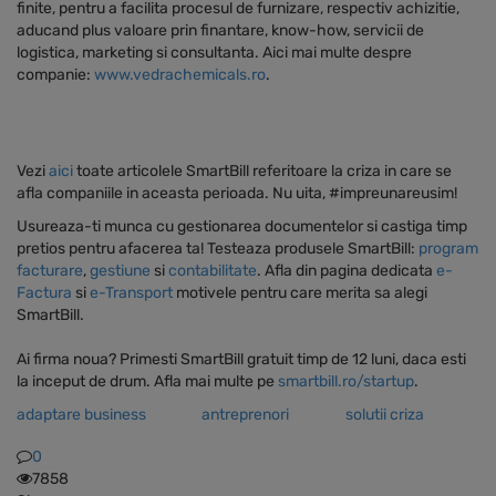
finite, pentru a facilita procesul de furnizare, respectiv achizitie,
aducand plus valoare prin finantare, know-how, servicii de
logistica, marketing si consultanta. Aici mai multe despre
companie:
www.vedrachemicals.ro
.
Vezi
aici
toate articolele SmartBill referitoare la criza in care se
afla companiile in aceasta perioada. Nu uita, #impreunareusim!
Usureaza-ti munca cu gestionarea documentelor si castiga timp
pretios pentru afacerea ta! Testeaza produsele SmartBill:
program
facturare
,
gestiune
si
contabilitate
. Afla din pagina dedicata
e-
Factura
si
e-Transport
motivele pentru care merita sa alegi
SmartBill.
Ai firma noua? Primesti SmartBill gratuit timp de 12 luni, daca esti
la inceput de drum. Afla mai multe pe
smartbill.ro/startup
.
adaptare business
antreprenori
solutii criza
0
7858