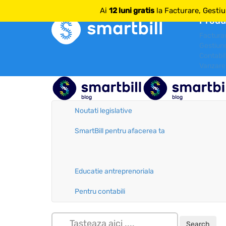
mai multe despre SmartBill
Ai
12 luni gratis
la Facturare, Gestiu
Produ
Factura
Gestiun
Contabil
Vanzare
Noutati legislative
SmartBill pentru afacerea ta
Educatie antreprenoriala
Pentru contabili