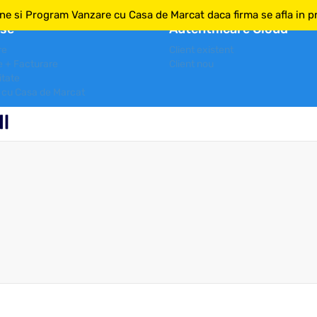
ne si Program Vanzare cu Casa de Marcat daca firma se afla in pri
se
Autentificare Cloud
re
Client existent
e + Facturare
Client nou
itate
 cu Casa de Marcat