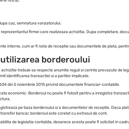
ana fizica);
dupa caz, semnatura vanzatorului.
re reprezentantul firmei care realizeaza achizitia. Dupa completare, do
mente interne, cum ar fi nota de receptie sau documentele de plata, pent
 utilizarea borderoului
 achizitie trebuie sa respecte anumite reguli si cerinte prevazute de leg
mit identificarea tranzactiei si a partilor implicate.
.634 din 5 noiembrie 2015 privind documentele financiar-contabile.
cata economic. Borderoul nu poate fi folosit pentru a inregistra tranzact
actura.
nregistreaza pe baza borderoului si a documentelor de receptie. Daca plat
n transfer bancar, borderoul este corelat cu extrasul de cont.
lita de legislatia contabila, deoarece acesta poate fi solicitat in cadrul