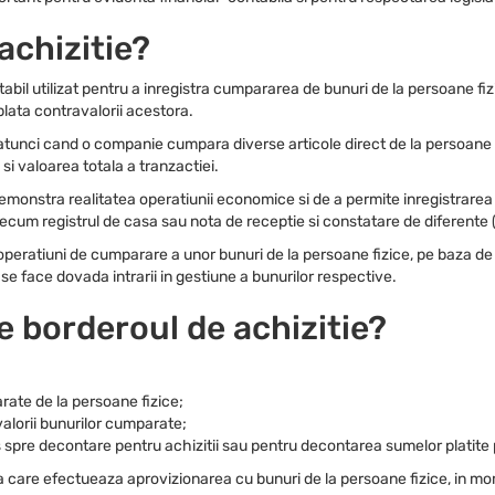
achizitie?
bil utilizat pentru a inregistra cumpararea de bunuri de la persoane fi
 plata contravalorii acestora.
es atunci cand o companie cumpara diverse articole direct de la persoane
 si valoarea totala a tranzactiei.
demonstra realitatea operatiunii economice si de a permite inregistrarea
ecum registrul de casa sau nota de receptie si constatare de diferente 
operatiuni de cumparare a unor bunuri de la persoane fizice, pe baza de
e se face dovada intrarii in gestiune a bunurilor respective.
te borderoul de achizitie?
rate de la persoane fizice;
valorii bunurilor cumparate;
pre decontare pentru achizitii sau pentru decontarea sumelor platite pe
 care efectueaza aprovizionarea cu bunuri de la persoane fizice, in mom