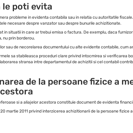
le poti evita
nera probleme in evidenta contabila sau in relatia cu autoritatile fiscale
ele necesare despre vanzator sau despre bunurile achizitionate.
t in situatii in care ar trebui emisa o factura. De exemplu, daca furnizo
, nu prin borderou.
ilor sau de necorelarea documentului cu alte evidente contabile, cum ar
ele sa stabileasca proceduri clare privind intocmirea si verificarea bor
olaborarea stransa intre departamentul de achizitii si cel contabil cont
onarea de la persoane fizice a me
 acestora
eferoase si a aliajelor acestora constituie document de evidenta financ
0 martie 2011 privind interzicerea achizitionarii de la persoane fizice a