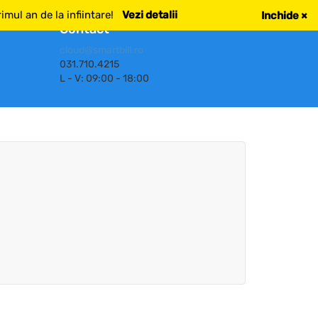
mul an de la infiintare!
Vezi detalii
Inchide
×
Contact
cloud@smartbill.ro
031.710.4215
L - V: 09:00 - 18:00