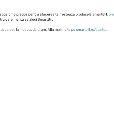
iga timp pretios pentru afacerea ta! Testeaza produsele SmartBill:
pro
ru care merita sa alegi SmartBill.
i, daca esti la inceput de drum. Afla mai multe pe
smartbill.ro/startup
.