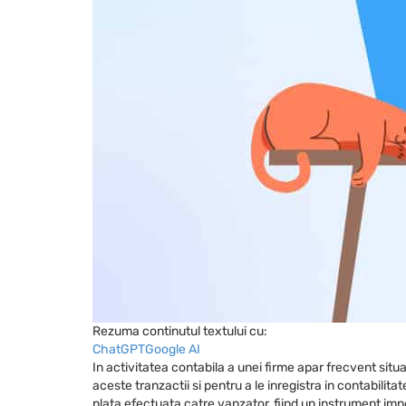
Rezuma continutul textului cu:
ChatGPT
Google AI
In activitatea contabila a unei firme apar frecvent situ
aceste tranzactii si pentru a le inregistra in contabilita
plata efectuata catre vanzator, fiind un instrument impo