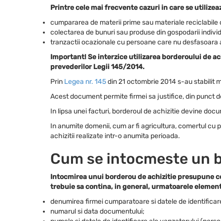
Printre cele mai frecvente cazuri in care se utilize
cumpararea de materii prime sau materiale reciclabile d
colectarea de bunuri sau produse din gospodarii indivi
tranzactii ocazionale cu persoane care nu desfasoara 
Important! Se interzice utilizarea borderoului de achi
prevederilor Legii 145/2014.
Prin
Legea nr. 145
din 21 octombrie 2014 s-au stabilit m
Acest document permite firmei sa justifice, din punct de 
In lipsa unei facturi, borderoul de achizitie devine d
In anumite domenii, cum ar fi agricultura, comertul cu p
achizitii realizate intr-o anumita perioada.
Cum se intocmeste un b
Intocmirea unui borderou de achizitie presupune co
trebuie sa contina, in general, urmatoarele elemen
denumirea firmei cumparatoare si datele de identificar
numarul si data documentului;