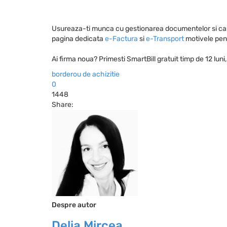
Usureaza-ti munca cu gestionarea documentelor si cast
pagina dedicata
e-Factura
si
e-Transport
motivele pent
Ai firma noua? Primesti SmartBill gratuit timp de 12 lun
borderou de achizitie
0
1448
Share:
Despre autor
Delia Mircea