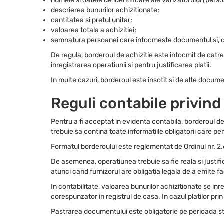
numele si datele de identificare ale vanzatorului (perso
descrierea bunurilor achizitionate;
cantitatea si pretul unitar;
valoarea totala a achizitiei;
semnatura persoanei care intocmeste documentul si, 
De regula, borderoul de achizitie este intocmit de cat
inregistrarea operatiunii si pentru justificarea platii.
In multe cazuri, borderoul este insotit si de alte docu
Reguli contabile privind
Pentru a fi acceptat in evidenta contabila, borderoul de
trebuie sa contina toate informatiile obligatorii care per
Formatul borderoului este reglementat de Ordinul nr. 2
De asemenea, operatiunea trebuie sa fie reala si justifi
atunci cand furnizorul are obligatia legala de a emite f
In contabilitate, valoarea bunurilor achizitionate se i
corespunzator in registrul de casa. In cazul platilor pri
Pastrarea documentului este obligatorie pe perioada stabi