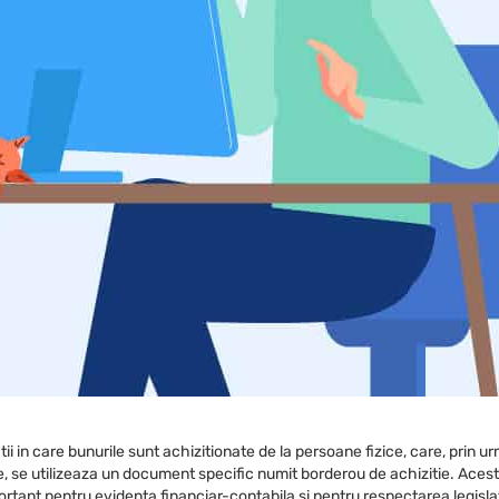
atii in care bunurile sunt achizitionate de la persoane fizice, care, pri
te, se utilizeaza un document specific numit borderou de achizitie. Acesta 
rtant pentru evidenta financiar-contabila si pentru respectarea legislati