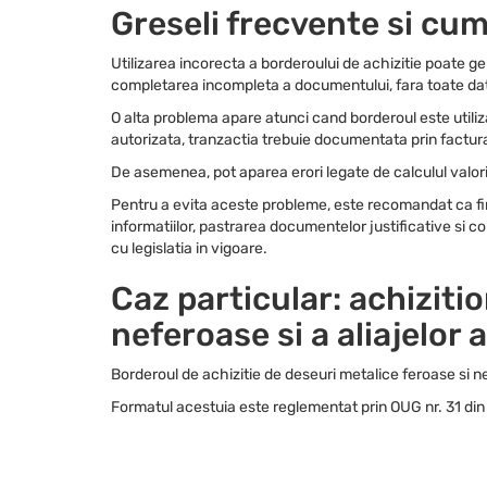
Greseli frecvente si cum 
Utilizarea incorecta a borderoului de achizitie poate ge
completarea incompleta a documentului, fara toate dat
O alta problema apare atunci cand borderoul este utiliza
autorizata, tranzactia trebuie documentata prin factura
De asemenea, pot aparea erori legate de calculul valor
Pentru a evita aceste probleme, este recomandat ca firm
informatiilor, pastrarea documentelor justificative si c
cu legislatia in vigoare.
Caz particular: achiziti
neferoase si a aliajelor
Borderoul de achizitie de deseuri metalice feroase si n
Formatul acestuia este reglementat prin OUG nr. 31 din 2