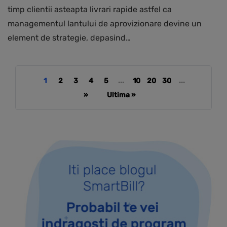
timp clientii asteapta livrari rapide astfel ca
managementul lantului de aprovizionare devine un
element de strategie, depasind…
1
2
3
4
5
...
10
20
30
...
»
Ultima »