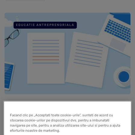
EDUCATIE ANTREPRENORIALA
Trecerea de la impozit micro la
impozit pe profit – simulare fiscala,
Facand clic pe „Acceptati toate cookie-urile”, sunteti de acord cu
stocarea cookie-urilor pe dispozitivul dvs. pentru a imbunatati
cheltuieli deductibile si
navigarea pe site, pentru a analiza utilizarea site-ului si pentru a ajuta
eforturile noastre de marketing.