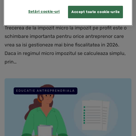
nedeductibile 2026 (partea II)
Setări cookie-uri
Accept toate cookie-urile
30 iulie 2026
Trecerea de la impozit micro la impozit pe profit este o
schimbare importanta pentru orice antreprenor care
vrea sa isi gestioneze mai bine fiscalitatea in 2026.
Daca in regimul micro impozitul se calculeaza simplu,
prin…
EDUCATIE ANTREPRENORIALA