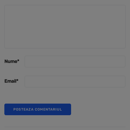
Nume
*
Email
*