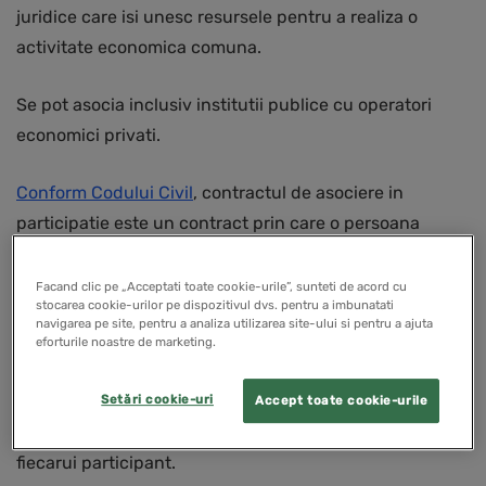
juridice care isi unesc resursele pentru a realiza o
activitate economica comuna.
Se pot asocia inclusiv institutii publice cu operatori
economici privati.
Conform Codului Civil
, contractul de asociere in
participatie este un contract prin care o persoana
acorda uneia sau mai multor persoane o participatie la
beneficiile si pierderile uneia sau mai multor operatiuni
Facand clic pe „Acceptati toate cookie-urile”, sunteti de acord cu
stocarea cookie-urilor pe dispozitivul dvs. pentru a imbunatati
pe care le intreprinde.
navigarea pe site, pentru a analiza utilizarea site-ului si pentru a ajuta
eforturile noastre de marketing.
Aceasta poate fi folosita pentru diverse scopuri, cum ar
Setări cookie-uri
fi dezvoltarea unui proiect specific, partajarea riscurilor
Accept toate cookie-urile
si beneficiilor, sau maximizarea resurselor si expertizei
fiecarui participant.