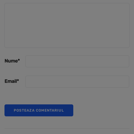
Nume
*
Email
*