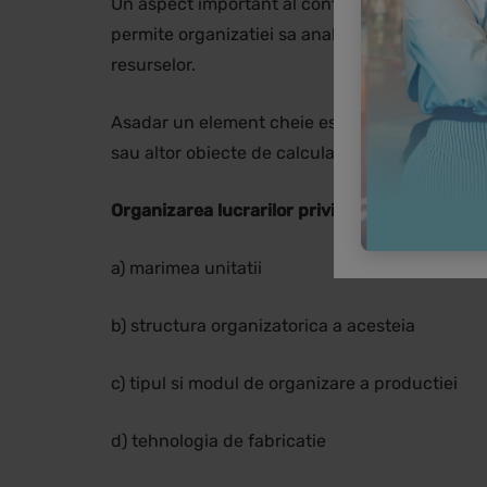
Un aspect important al contabilitatii de gestiu
permite organizatiei sa analizeze eficienta si r
resurselor.
Asadar un element cheie este calculatia costuril
sau altor obiecte de calculatie.
Organizarea lucrarilor privind calculatia cos
a) marimea unitatii
b) structura organizatorica a acesteia
c) tipul si modul de organizare a productiei
d) tehnologia de fabricatie