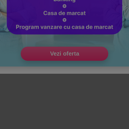
ne este determinarea costurilor specifice asociate cu diversel
entabilitatea acestora si sa ia decizii informate legate de pr
or. Aceasta are ca scop obtinerea de informatii privind costul b
Vezi oferta
turilor depinde de factori precum: