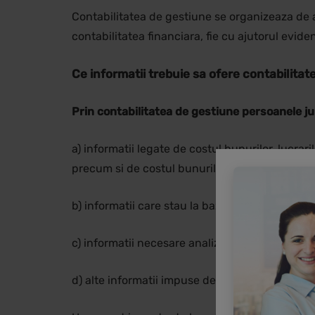
Contabilitatea de gestiune se organizeaza de ad
contabilitatea financiara, fie cu ajutorul evide
Ce informatii trebuie sa ofere contabilita
Prin contabilitatea de gestiune persoanele jur
a) informatii legate de costul bunurilor, lucrari
precum si de costul bunurilor vandute pentru 
b) informatii care stau la baza bugetarii si cont
c) informatii necesare analizelor financiare in
d) alte informatii impuse de realizarea unui