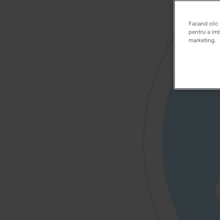
Facand clic 
pentru a imb
marketing.