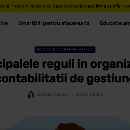
ne si Program Vanzare cu Casa de Marcat daca firma se afla in pri
tive
SmartBill pentru afacerea ta
Educatie an
EDUCATIE ANTREPRENORIALA
ipalele reguli in organ
contabilitatii de gestiun
De
Delia Mircea
22 iunie 2023