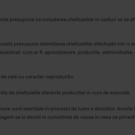
 Acesta presupune ca includerea cheltuielilor in costuri sa se 
iu. Acesta presupune delimitarea cheltuielilor efectuate intr-
ocazionat, cum ar fi: aprovizionare, productie, administratie,
ve de cele cu caracter neproductiv.
inita de cheltuielile aferente productiei in curs de executie.
tiune sunt esentiale in procesul de luare a deciziilor. Aceste
erii sa ia decizii in cunostinta de cauza in ceea ce priveste p