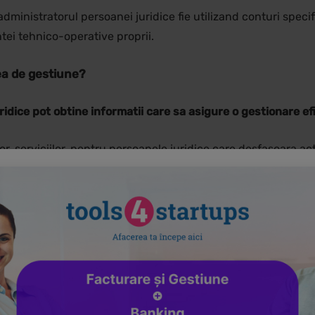
ministratorul persoanei juridice fie utilizand conturi specifi
ntei tehnico-operative proprii.
tea de gestiune?
idice pot obtine informatii care sa asigure o gestionare efi
lor, serviciilor, pentru persoanele juridice care desfasoara act
persoanele juridice care desfasoara activitate de comert;
rolului activitatii de exploatare;
 vederea fundamentarii deciziilor manageriale privind conduce
 management performant.