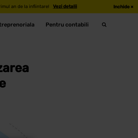
mul an de la infiintare!
Vezi detalii
Inchide
×
treprenoriala
Pentru contabili
izarea
e