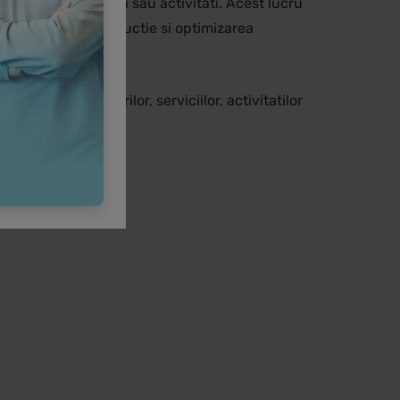
e produse, servicii sau activitati. Acest lucru
eturi, volum de productie si optimizarea
unurilor, lucrarilor, serviciilor, activitatilor