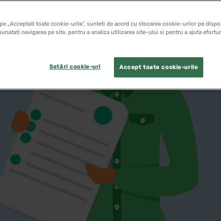
pe „Acceptati toate cookie-urile”, sunteti de acord cu stocarea cookie-urilor pe dispoz
unatati navigarea pe site, pentru a analiza utilizarea site-ului si pentru a ajuta efortu
Setări cookie-uri
Accept toate cookie-urile