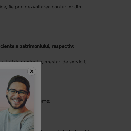
ce, fie prin dezvoltarea conturilor din
cienta a patrimoniului, respectiv:
ivitati de productie, prestari de servicii,
rea activitatii interne;