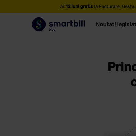
Ai
12 luni gratis
la Facturare, Gestiu
Noutati legisla
Princ