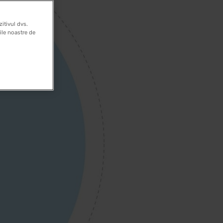
itivul dvs.
rile noastre de