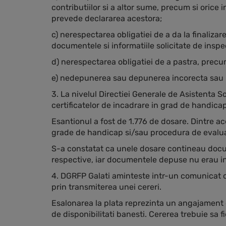
contributiilor si a altor sume, precum si orice i
prevede declararea acestora;
c) nerespectarea obligatiei de a da la finalizare
documentele si informatiile solicitate de inspec
d) nerespectarea obligatiei de a pastra, precum
e) nedepunerea sau depunerea incorecta sau in
3. La nivelul Directiei Generale de Asistenta So
certificatelor de incadrare in grad de handicap
Esantionul a fost de 1.776 de dosare. Dintre ac
grade de handicap si/sau procedura de evalu
S-a constatat ca unele dosare contineau docu
respective, iar documentele depuse nu erau inr
4. DGRFP Galati aminteste intr-un comunicat ca 
prin transmiterea unei cereri.
Esalonarea la plata reprezinta un angajament de 
de disponibilitati banesti. Cererea trebuie sa f