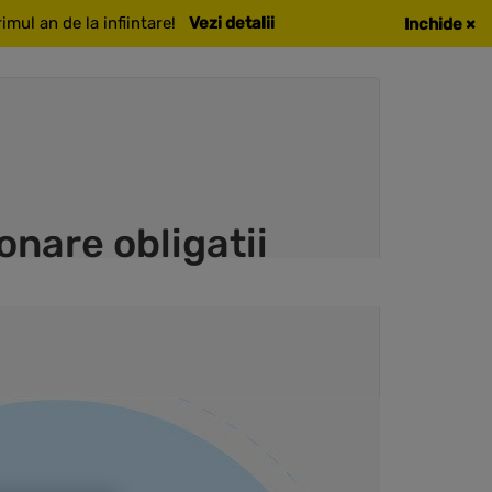
mul an de la infiintare!
Vezi detalii
Inchide
×
onare obligatii