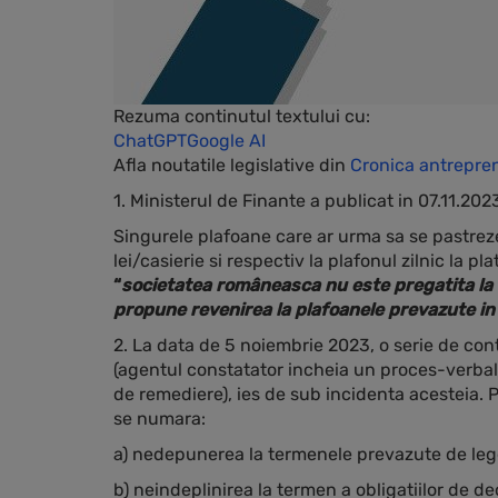
Rezuma continutul textului cu:
ChatGPT
Google AI
Afla noutatile legislative din
Cronica antrepren
1. Ministerul de Finante a publicat in 07.11.202
Singurele plafoane care ar urma sa se pastrez
lei/casierie si respectiv la plafonul zilnic la
“
societatea româneasca nu este pregatita la a
propune revenirea la plafoanele prevazute in
2. La data de 5 noiembrie 2023, o serie de contr
(agentul constatator incheia un proces-verbal 
de remediere), ies de sub incidenta acesteia. 
se numara:
a) nedepunerea la termenele prevazute de lege a 
b) neindeplinirea la termen a obligatiilor de de