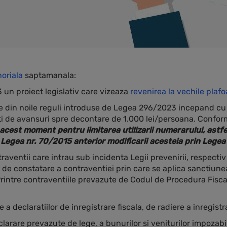
oriala
saptamanala:
3 un proiect legislativ care vizeaza
revenirea la vechile plaf
e din noile reguli introduse de Legea 296/2023 incepand cu 
 plati de avansuri spre decontare de 1.000 lei/persoana. Conf
cest moment pentru limitarea utilizarii numerarului, astfe
 Legea nr. 70/2015 anterior modificarii acesteia prin Lege
aventii care intrau sub incidenta Legii prevenirii, respectiv 
de constatare a contraventiei prin care se aplica sanctiunea
Printre contraventiile prevazute de Codul de Procedura Fiscal
declaratiilor de inregistrare fiscala, de radiere a inregistra
clarare prevazute de lege, a bunurilor si veniturilor impozabil