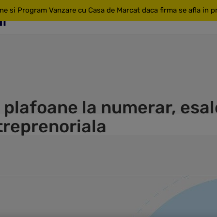
ne si Program Vanzare cu Casa de Marcat daca firma se afla in pri
 plafoane la numerar, esal
treprenoriala