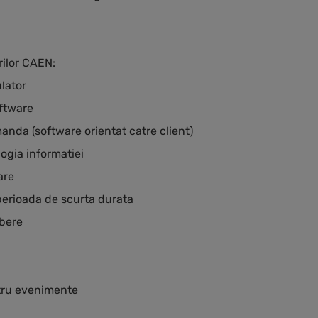
rilor CAEN:
ulator
oftware
manda (software orientat catre client)
logia informatiei
are
 perioada de scurta durata
abere
ntru evenimente