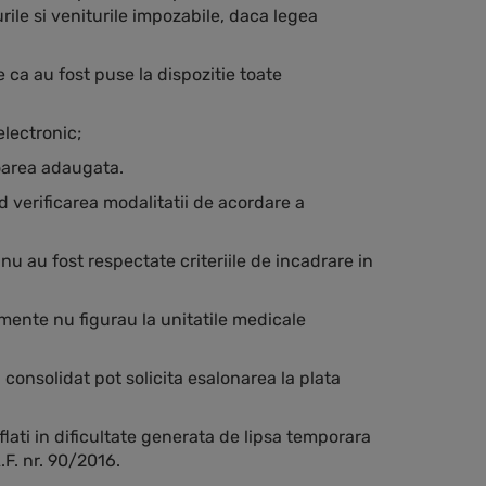
urile si veniturile impozabile, daca legea
te ca au fost puse la dispozitie toate
electronic;
oarea adaugata.
nd verificarea modalitatii de acordare a
nu au fost respectate criteriile de incadrare in
ente nu figurau la unitatile medicale
consolidat pot solicita esalonarea la plata
flati in dificultate generata de lipsa temporara
.F. nr. 90/2016.