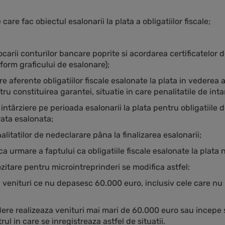
are fac obiectul esalonarii la plata a obligatiilor fiscale;
arii conturilor bancare poprite si acordarea certificatelor de 
orm graficului de esalonare);
re aferente obligatiilor fiscale esalonate la plata in vederea a
u constituirea garantei, situatie in care penalitatile de intar
intârziere pe perioada esalonarii la plata pentru obligatiile 
rata esalonata;
itatilor de nedeclarare pâna la finalizarea esalonarii;
ce ca urmare a faptului ca obligatiile fiscale esalonate la plata
zitare pentru microintreprinderi se modifica astfel:
 venituri ce nu depasesc 60.000 euro, inclusiv cele care nu r
ndere realizeaza venituri mai mari de 60.000 euro sau incepe 
l in care se inregistreaza astfel de situatii.