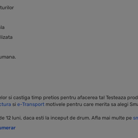
turilor
la
lizata
a umana.
 si castiga timp pretios pentru afacerea ta! Testeaza prod
ctura
si
e-Transport
motivele pentru care merita sa alegi Sma
de 12 luni, daca esti la inceput de drum. Afla mai multe pe
sm
numerar