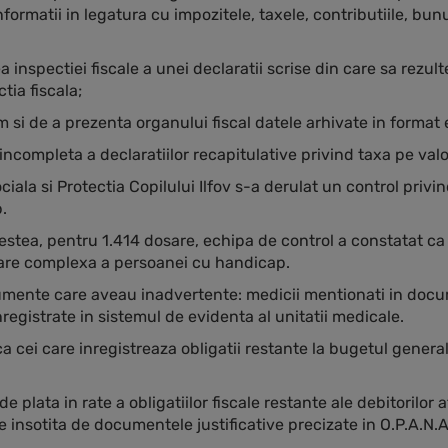
nformatii in legatura cu impozitele, taxele, contributiile, bun
a inspectiei fiscale a unei declaratii scrise din care sa rezul
tia fiscala;
 si de a prezenta organului fiscal datele arhivate in format 
completa a declaratiilor recapitulative privind taxa pe val
ciala si Protectia Copilului Ilfov s-a derulat un control privi
.
estea, pentru 1.414 dosare, echipa de control a constatat ca 
are complexa a persoanei cu handicap.
mente care aveau inadvertente: medicii mentionati in docum
egistrate in sistemul de evidenta al unitatii medicale.
cei care inregistreaza obligatii restante la bugetul general 
plata in rate a obligatiilor fiscale restante ale debitorilor a
ie insotita de documentele justificative precizate in O.P.A.N.A