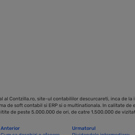
 al Contzilla.ro, site-ul contabililor descurcareti, inca de la
a de soft contabil si ERP si o multinationala. In calitate de 
e citite de peste 5.000.000 de ori, de catre 1.500.000 de vizitat
Anterior
Urmatorul
Cum sa deschizi o afacere
Dividendele intermediare: