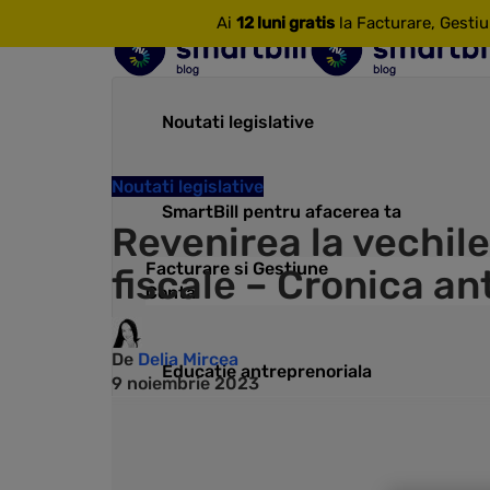
Ai
12 luni gratis
la Facturare, Gestiu
Noutati legislative
Noutati legislative
SmartBill pentru afacerea ta
Revenirea la vechile
Facturare si Gestiune
fiscale – Cronica an
Conta
De
Delia Mircea
Educatie antreprenoriala
9 noiembrie 2023
Pentru contabili