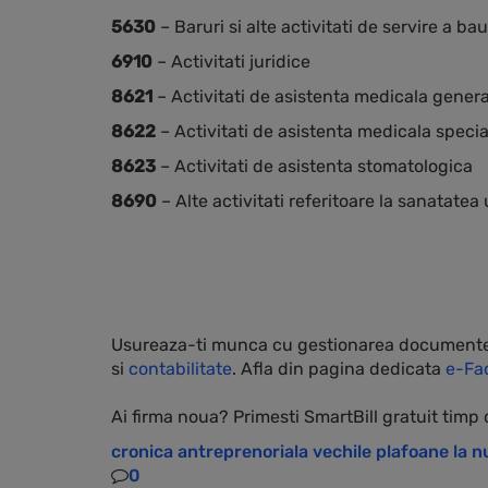
5630
– Baruri si alte activitati de servire a bau
6910
– Activitati juridice
8621
– Activitati de asistenta medicala genera
8622
– Activitati de asistenta medicala specia
8623
– Activitati de asistenta stomatologica
8690
– Alte activitati referitoare la sanatate
Usureaza-ti munca cu gestionarea documentelor
si
contabilitate
. Afla din pagina dedicata
e-Fa
Ai firma noua? Primesti SmartBill gratuit timp 
cronica antreprenoriala
vechile plafoane la 
0