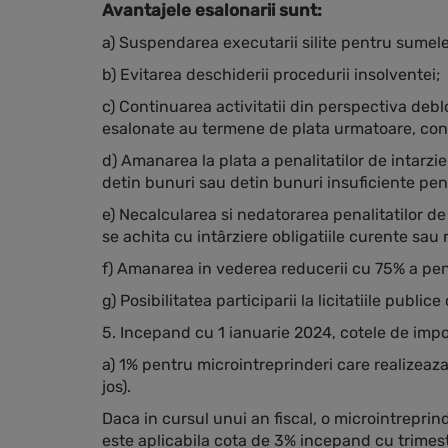
Avantajele esalonarii sunt:
a) Suspendarea executarii silite pentru sumele c
b) Evitarea deschiderii procedurii insolventei;
c) Continuarea activitatii din perspectiva debloc
esalonate au termene de plata urmatoare, conf
d) Amanarea la plata a penalitatilor de intarzie
detin bunuri sau detin bunuri insuficiente pentr
e) Necalcularea si nedatorarea penalitatilor de 
se achita cu intârziere obligatiile curente sau 
f) Amanarea in vederea reducerii cu 75% a penal
g) Posibilitatea participarii la licitatiile publi
5. Incepand cu 1 ianuarie 2024, cotele de impo
a) 1% pentru microintreprinderi care realizeaza
jos).
Daca in cursul unui an fiscal, o microintrepri
este aplicabila cota de 3% incepand cu trimestru