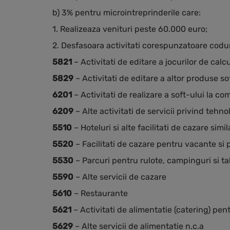
b) 3% pentru microintreprinderile care:
1. Realizeaza venituri peste 60.000 euro;
2. Desfasoara activitati corespunzatoare codu
5821
– Activitati de editare a jocurilor de calc
5829
– Activitati de editare a altor produse s
6201
– Activitati de realizare a soft-ului la co
6209
– Alte activitati de servicii privind tehno
5510
– Hoteluri si alte facilitati de cazare simil
5520
– Facilitati de cazare pentru vacante si
5530
– Parcuri pentru rulote, campinguri si t
5590
– Alte servicii de cazare
5610
– Restaurante
5621
– Activitati de alimentatie (catering) pe
5629
– Alte servicii de alimentatie n.c.a