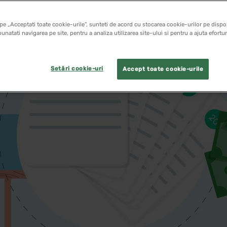
pe „Acceptati toate cookie-urile”, sunteti de acord cu stocarea cookie-urilor pe dispoz
unatati navigarea pe site, pentru a analiza utilizarea site-ului si pentru a ajuta efortu
Setări cookie-uri
Accept toate cookie-urile