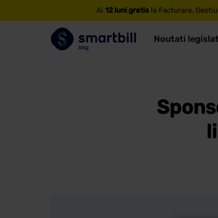
Ai
12 luni gratis
la Facturare, Gestiu
Noutati legisla
Sponso
l