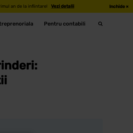
mul an de la infiintare!
Vezi detalii
Inchide
×
treprenoriala
Pentru contabili
inderi:
ii