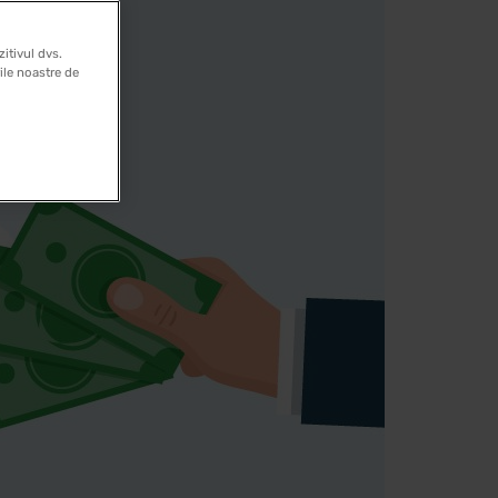
itivul dvs.
rile noastre de