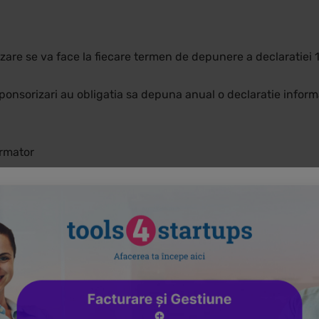
zare se va face la fiecare termen de depunere a declaratiei 
onsorizari au obligatia sa depuna anual o declaratie informat
urmator
timului trimestru pentru care datoreaza impozit pe veniturile 
are a optiunii ca urmare a subscrierii unui capital social de 
 cazul persoanelor juridice care, in cursul anului fiscal, se di
l persoanelor juridice care, in cursul anului fiscal, se dizolv
or aferente anului 2020 este 25 ianuarie 2021.