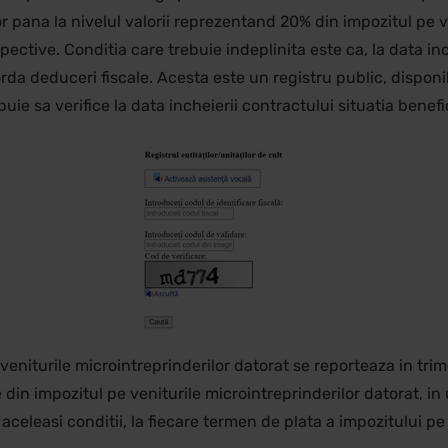
or pana la nivelul valorii reprezentand 20% din impozitul pe v
spective. Conditia care trebuie indeplinita este ca, la data inc
da deduceri fiscale. Acesta este un registru public, disponib
e sa verifice la data incheierii contractului situatia benefic
eniturile microintreprinderilor datorat se reporteaza in tri
in impozitul pe veniturile microintreprinderilor datorat, in
 aceleasi conditii, la fiecare termen de plata a impozitului pe