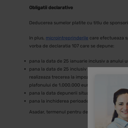
Obligatii declarative
Deducerea sumelor platite cu titlu de sponsori
In plus,
microintreprinderile
care efectueaza sp
vorba de declaratia 107 care se depune:
pana la data de 25 ianuarie inclusiv a anului 
pana la data de 25 inclusiv a lunii urmatoare ul
realizeaza trecerea la impozit pe profit ca urm
plafonului de 1.000.000 euro
pana la data depunerii situatiilor financiare, in
pana la inchiderea perioadei impozabile, in cazu
Asadar, termenul pentru depunerea declaratiil