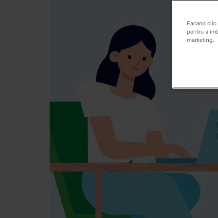
Facand clic 
pentru a imb
marketing.