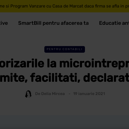
ne si Program Vanzare cu Casa de Marcat daca firma se afla in pri
tive
SmartBill pentru afacerea ta
Educatie an
PENTRU CONTABILI
rizarile la microintrepr
imite, facilitati, declarat
De
Delia Mircea
19 ianuarie 2021