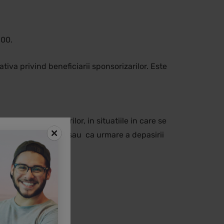
100.
iva privind beneficiarii sponsorizarilor. Este
microintreprinderilor, in situatiile in care se
cel putin 45.000 lei sau ca urmare a depasirii
zolva cu lichidare
a fara lichidare