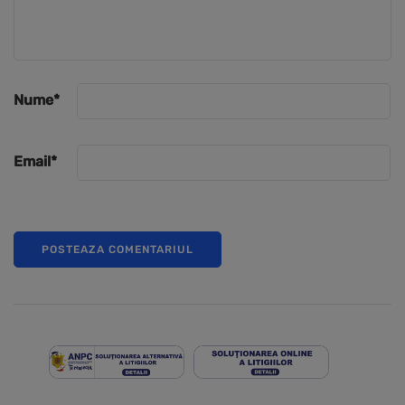
Nume
*
Email
*