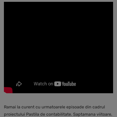
Ramai la curent cu urmatoarele episoade din cadrul
proiectului Pastila de contabilitate. Saptamana viitoare,