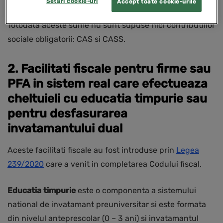
Setări cookie-uri
Accept toate cookie-urile
parintii nu pot beneficia de aceste sume)
Totodata aceste sume nu sunt supuse nici contributiilor
sociale obligatorii: CAS si CASS.
2. Facilitati fiscale pentru firme sau
PFA in sistem real care efectueaza
cheltuieli cu educatia timpurie sau
pentru desfasurarea
invatamantului dual
Aceste facilitati fiscale au fost introduse prin
Legea
239/2020
care a venit in completarea Codului fiscal.
Educatia timpurie
este o componenta a sistemului
national de invatamant preuniversitar si este formata
din nivelul anteprescolar (0 – 3 ani) si invatamantul