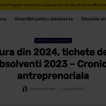
ne si Program Vanzare cu Casa de Marcat daca firma se afla in pri
tive
SmartBill pentru afacerea ta
Educatie an
NOUTATI LEGISLATIVE
ura din 2024, tichete d
bsolventi 2023 – Croni
antreprenoriala
De
Delia Mircea
1 august 2023