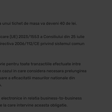
unui tichet de masa va deveni 40 de lei.
icare (UE) 2023/1553 a Consiliului din 25 iulie
 Directiva 2006/112/CE privind sistemul comun
ie pentru toate tranzactiile efectuate intre
In cazul in care considera necesara prelungirea
re a eficacitatii masurilor nationale din
A.
i electronice in relatia business-to-business
e la care intervine aceasta obligatie.