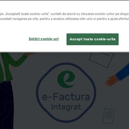
pe „Acceptati toate cookie-urile”, sunteti de acord cu stocarea cookie-urilor pe dispoz
unatati navigarea pe site, pentru a analiza utilizarea site-ului si pentru a ajuta efortu
Setări cookie-uri
Accept toate cookie-urile