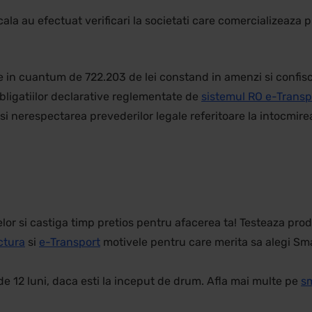
cala au efectuat verificari la societati care comercializeaza
e in cuantum de 722.203 de lei constand in amenzi si confisca
obligatiilor declarative reglementate de
sistemul RO e-Transp
 nerespectarea prevederilor legale referitoare la intocmirea
 si castiga timp pretios pentru afacerea ta! Testeaza prod
ctura
si
e-Transport
motivele pentru care merita sa alegi Sma
de 12 luni, daca esti la inceput de drum. Afla mai multe pe
sm