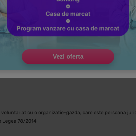
erviciile medicale care pot fi acordate incepand cu 1 iulie 2
ro/2023/07/24/comunicat-serviciile-medicale-care-pot-fi-ac
pot implica persoanele fizice, unele remunerate, altele nu. Iat
Vezi oferta
 ocazional, pentru un beneficiar contra unei remuneratii. Ac
 voluntariat cu o organizatie-gazda, care este persoana jurid
de Legea 78/2014.