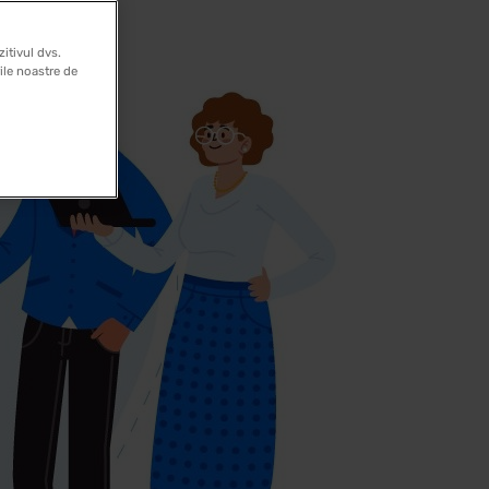
itivul dvs.
rile noastre de