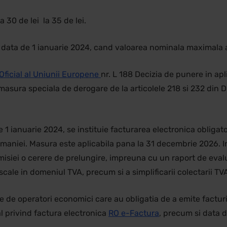
30 de lei la 35 de lei.
data de 1 ianuarie 2024, cand valoarea nominala maximala a 
Oficial al Uniunii Europene
nr. L 188 Decizia de punere in apl
masura speciala de derogare de la articolele 218 si 232 din
 ianuarie 2024, se instituie facturarea electronica obligator
Romaniei. Masura este aplicabila pana la 31 decembrie 2026. 
siei o cerere de prelungire, impreuna cu un raport de evalua
scale in domeniul TVA, precum si a simplificarii colectarii TV
ile de operatori economici care au obligatia de a emite factur
al privind factura electronica
RO e-Factura
, precum si data d