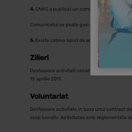
4.
CNAS a publicat un comunicat cu privire la s
Comunicatul se poate gasi aici:
https://cnas.
5.
Exista cateva tipuri de activitati in care se 
Zilieri
Desfasoara activitati necalificate cu caracter
15 aprilie 2011.
Voluntariat
Desfasoara activitate in baza unui contract de
scop lucrativ. Activitatea este reglementata 