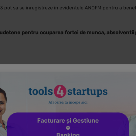
 pot sa se inregistreze in evidentele ANOFM pentru a benefi
r judetene pentru ocuparea fortei de munca, absolventii 
e angajeaza cu norma intreaga pentru o perioada mai mare de
absolvire, in cazul in care absolventii s-au inregistrat ca p
omaj in cuantum de 50% din valoarea ISR in vigoare, pentru o