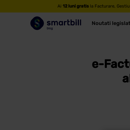
Ai
12 luni gratis
la Facturare, Gestiu
Noutati legisla
e-Fact
a