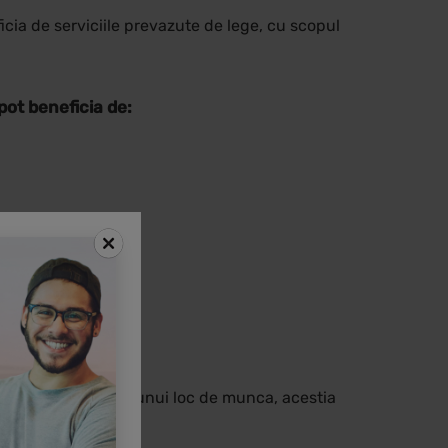
cia de serviciile prevazute de lege, cu scopul
pot beneficia de:
 12 luni.
ersoana in cautarea unui loc de munca, acestia
 perioada de 6 luni.