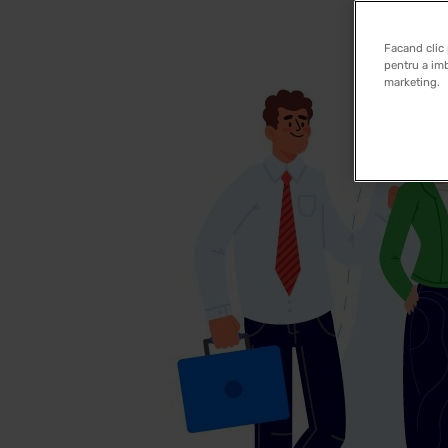
Facand clic 
pentru a imb
marketing.