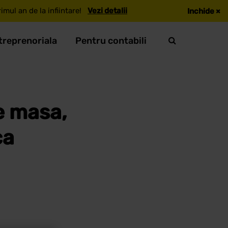
mul an de la infiintare!
Vezi detalii
Inchide
×
treprenoriala
Pentru contabili
e masa,
ca