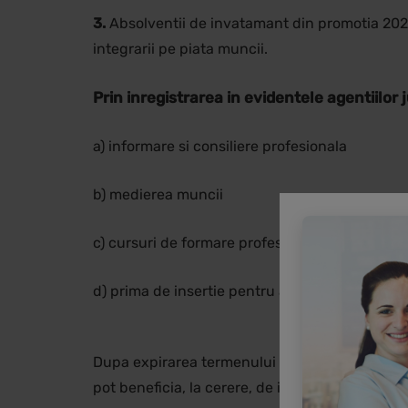
3.
Absolventii de invatamant din promotia 2023
integrarii pe piata muncii.
Prin inregistrarea in evidentele agentiilo
a) informare si consiliere profesionala
b) medierea muncii
c) cursuri de formare profesionala
d) prima de insertie pentru absolventii care s
Dupa expirarea termenului de 60 de zile de la 
pot beneficia, la cerere, de indemnizatie de s