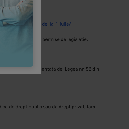
023 gravidelor.
ordate-gravidelor-de-la-1-iulie/
a cateva posibilitati permise de legislatie:
tivitatea este reglementata de Legea nr. 52 din
ica de drept public sau de drept privat, fara