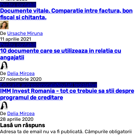
Pentru contabili
Documente vitale. Comparatie intre factura, bon
fiscal si chitanta.
De
Ursache Miruna
11 aprilie 2021
Pentru contabili
10 documente care se utilizeaza in relatia cu
angajatii
De
Delia Mircea
27 noiembrie 2020
Educatie antreprenoriala
Noutati legislative
IMM Invest Romania - tot ce trebuie sa stii despre
programul de creditare
De
Delia Mircea
28 aprilie 2020
Lasă un răspuns
Adresa ta de email nu va fi publicată.
Câmpurile obligatorii