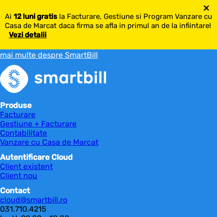
×
Ai
12 luni gratis
la Facturare, Gestiune si Program Vanzare cu
Casa de Marcat daca firma se afla in primul an de la infiintare!
Vezi detalii
mai multe despre SmartBill
Produse
Facturare
Gestiune + Facturare
Contabilitate
Vanzare cu Casa de Marcat
Autentificare Cloud
Client existent
Client nou
Contact
cloud@smartbill.ro
031.710.4215