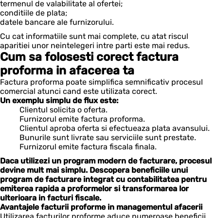
termenul de valabilitate al ofertei;
conditiile de plata;
datele bancare ale furnizorului.
Cu cat informatiile sunt mai complete, cu atat riscul
aparitiei unor neintelegeri intre parti este mai redus.
Cum sa folosesti corect factura
proforma in afacerea ta
Factura proforma poate simplifica semnificativ procesul
comercial atunci cand este utilizata corect.
Un exemplu simplu de flux este:
Clientul solicita o oferta.
Furnizorul emite factura proforma.
Clientul aproba oferta si efectueaza plata avansului.
Bunurile sunt livrate sau serviciile sunt prestate.
Furnizorul emite factura fiscala finala.
Daca utilizezi un program modern de facturare, procesul
devine mult mai simplu. Descopera beneficiile unui
program de facturare integrat cu contabilitatea pentru
emiterea rapida a proformelor si transformarea lor
ulterioara in facturi fiscale.
Avantajele facturii proforme in managementul afacerii
Utilizarea facturilor proforme aduce numeroase beneficii.