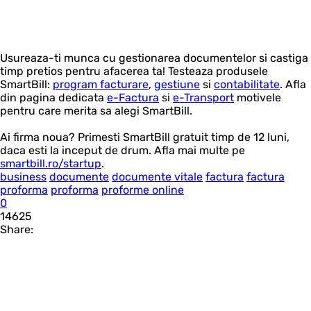
Usureaza-ti munca cu gestionarea documentelor si castiga
timp pretios pentru afacerea ta! Testeaza produsele
SmartBill:
program facturare
,
gestiune
si
contabilitate
. Afla
din pagina dedicata
e-Factura
si
e-Transport
motivele
pentru care merita sa alegi SmartBill.
Ai firma noua? Primesti SmartBill gratuit timp de 12 luni,
daca esti la inceput de drum. Afla mai multe pe
smartbill.ro/startup
.
business
documente
documente vitale
factura
factura
proforma
proforma
proforme online
0
14625
Share: