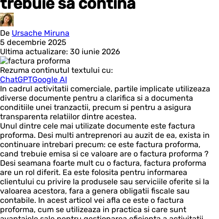
trebuie sa contina
De
Ursache Miruna
5 decembrie 2025
Ultima actualizare: 30 iunie 2026
Rezuma continutul textului cu:
ChatGPT
Google AI
In cadrul activitatii comerciale, partile implicate utilizeaza
diverse documente pentru a clarifica si a documenta
conditiile unei tranzactii, precum si pentru a asigura
transparenta relatiilor dintre acestea.
Unul dintre cele mai utilizate documente este factura
proforma. Desi multi antreprenori au auzit de ea, exista in
continuare intrebari precum: ce este factura proforma,
cand trebuie emisa si ce valoare are o factura proforma ?
Desi seamana foarte mult cu o factura, factura proforma
are un rol diferit. Ea este folosita pentru informarea
clientului cu privire la produsele sau serviciile oferite si la
valoarea acestora, fara a genera obligatii fiscale sau
contabile. In acest articol vei afla ce este o factura
proforma, cum se utilizeaza in practica si care sunt
avantajele sale pentru gestionarea eficienta a activitatii