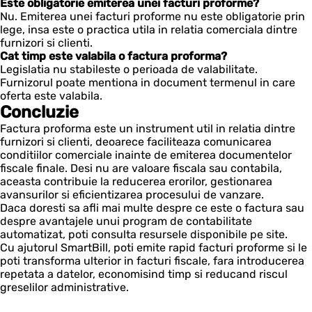
Este obligatorie emiterea unei facturi proforme?
Nu. Emiterea unei facturi proforme nu este obligatorie prin
lege, insa este o practica utila in relatia comerciala dintre
furnizori si clienti.
Cat timp este valabila o factura proforma?
Legislatia nu stabileste o perioada de valabilitate.
Furnizorul poate mentiona in document termenul in care
oferta este valabila.
Concluzie
Factura proforma este un instrument util in relatia dintre
furnizori si clienti, deoarece faciliteaza comunicarea
conditiilor comerciale inainte de emiterea documentelor
fiscale finale. Desi nu are valoare fiscala sau contabila,
aceasta contribuie la reducerea erorilor, gestionarea
avansurilor si eficientizarea procesului de vanzare.
Daca doresti sa afli mai multe despre ce este o factura sau
despre avantajele unui program de contabilitate
automatizat, poti consulta resursele disponibile pe site.
Cu ajutorul SmartBill, poti emite rapid facturi proforme si le
poti transforma ulterior in facturi fiscale, fara introducerea
repetata a datelor, economisind timp si reducand riscul
greselilor administrative.