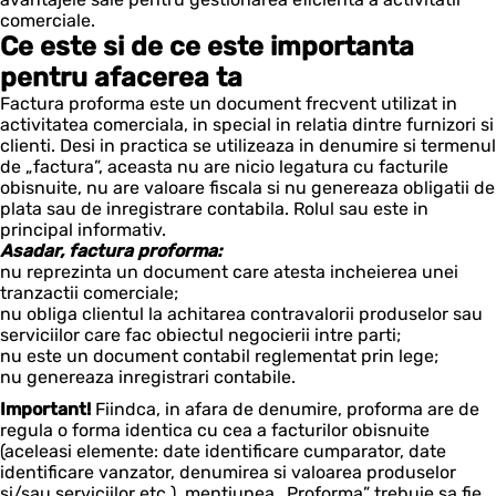
comerciale.
Ce este si de ce este importanta
pentru afacerea ta
Factura proforma este un document frecvent utilizat in
activitatea comerciala, in special in relatia dintre furnizori si
clienti. Desi in practica se utilizeaza in denumire si termenul
de „factura”, aceasta nu are nicio legatura cu facturile
obisnuite, nu are valoare fiscala si nu genereaza obligatii de
plata sau de inregistrare contabila. Rolul sau este in
principal informativ.
Asadar, factura proforma:
nu reprezinta un document care atesta incheierea unei
tranzactii comerciale;
nu obliga clientul la achitarea contravalorii produselor sau
serviciilor care fac obiectul negocierii intre parti;
nu este un document contabil reglementat prin lege;
nu genereaza inregistrari contabile.
Important!
Fiindca, in afara de denumire, proforma are de
regula o forma identica cu cea a facturilor obisnuite
(aceleasi elemente: date identificare cumparator, date
identificare vanzator, denumirea si valoarea produselor
si/sau serviciilor etc.), mentiunea „Proforma” trebuie sa fie