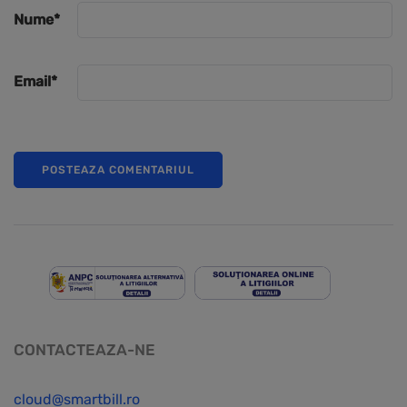
Nume
*
Email
*
CONTACTEAZA-NE
cloud@smartbill.ro