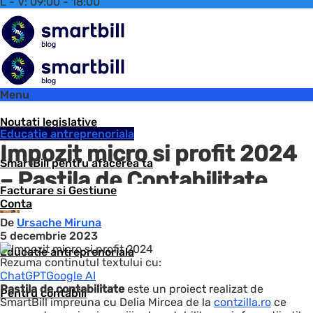
L - V: 09:00 - 18:00
Menu
Noutati legislative
Educatie antreprenoriala
Impozit micro si profit 2024
SmartBill pentru afacerea ta
– Pastila de Contabilitate
Facturare si Gestiune
Conta
De
Ursache Miruna
5 decembrie 2023
Educatie antreprenoriala
Rezuma continutul textului cu:
ChatGPT
Google AI
Pastila de contabilitate
este un proiect realizat de
Pentru contabili
SmartBill impreuna cu Delia Mircea de la
contzilla.ro
ce