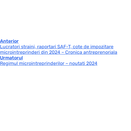
Anterior
Lucratori straini, raportari SAF-T, cote de impozitare
microintreprinderi din 2024 – Cronica antreprenoriala
Urmatorul
Regimul microintreprinderilor – noutati 2024