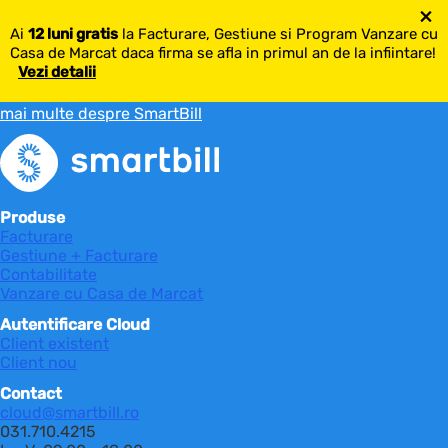
×
Ai
12 luni gratis
la Facturare, Gestiune si Program Vanzare cu
Casa de Marcat daca firma se afla in primul an de la infiintare!
Vezi detalii
mai multe despre SmartBill
Produse
Facturare
Gestiune + Facturare
Contabilitate
Vanzare cu Casa de Marcat
Autentificare Cloud
Client existent
Client nou
Contact
cloud@smartbill.ro
031.710.4215