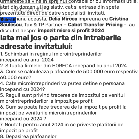
urmareste sa vina in sprijinul contabililor cu informatii utile,
atat din domeniul legislativ, cat si extrase din spete
prezentate direct de catre specialistii invitati.
Saptamana aceasta,
Delia Mircea
impreuna cu
Cristina
Saulescu
, Tax & TP Partner –
Cabot Transfer Pricing
– au
discutat despre
impozit micro si profit 2024
.
Iata mai jos o parte din intrebarile
adresate invitatului:
1. Schimbari in regimul microintreprinderilor
incepand cu anul 2024
2. Situatia firmelor din HORECA incepand cu anul 2024
3. Cum se calculeaza plafoanele de 500.000 euro respectiv
60.000 euro?
4. Cate microintreprinderi va putea detine o persoana
incepand cu 2024?
5. Reguli sunt privind trecerea de impozitul pe venitul
microintreprinderilor la impozit pe profit
6. Cum se poate face trecerea de la impozit pe profit la
impozit pe veniturile microintreprinderilor
incepand cu 2024 ?
7. Noutati pentru anul 2024 in ce priveste platitorii de
impozit pe profit
8. Depasirea plafoanelor