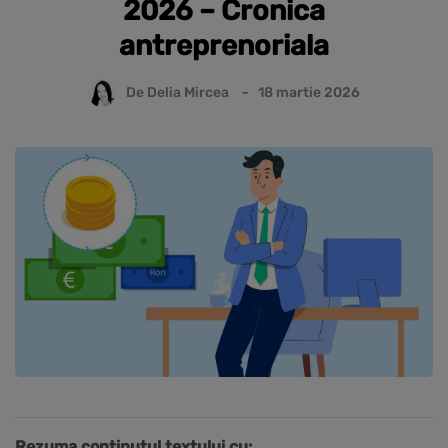
2026 – Cronica
antreprenoriala
De
Delia Mircea
18 martie 2026
Rezuma continutul textului cu: