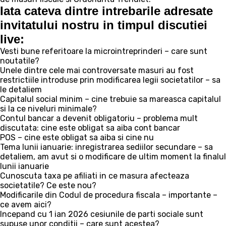
Iata cateva dintre intrebarile adresate
invitatului nostru in timpul discutiei
live:
Vesti bune referitoare la microintreprinderi – care sunt
noutatile?
Unele dintre cele mai controversate masuri au fost
restrictiile introduse prin modificarea legii societatilor – sa
le detaliem
Capitalul social minim – cine trebuie sa mareasca capitalul
si la ce niveluri minimale?
Contul bancar a devenit obligatoriu – problema mult
discutata: cine este obligat sa aiba cont bancar
POS – cine este obligat sa aiba si cine nu
Tema lunii ianuarie: inregistrarea sediilor secundare – sa
detaliem, am avut si o modificare de ultim moment la finalul
lunii ianuarie
Cunoscuta taxa pe afiliati in ce masura afecteaza
societatile? Ce este nou?
Modificarile din Codul de procedura fiscala – importante –
ce avem aici?
Incepand cu 1 ian 2026 cesiunile de parti sociale sunt
supuse unor conditii – care sunt acestea?