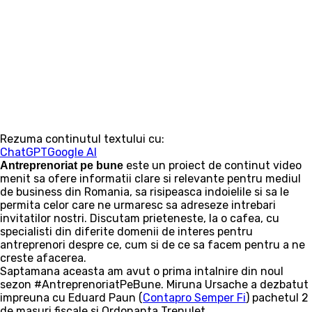
Rezuma continutul textului cu:
ChatGPT
Google AI
este un proiect de continut video
Antreprenoriat pe bune
menit sa ofere informatii clare si relevante pentru mediul
de business din Romania, sa risipeasca indoielile si sa le
permita celor care ne urmaresc sa adreseze intrebari
invitatilor nostri. Discutam prieteneste, la o cafea, cu
specialisti din diferite domenii de interes pentru
antreprenori despre ce, cum si de ce sa facem pentru a ne
creste afacerea.
Saptamana aceasta am avut o prima intalnire din noul
sezon #AntreprenoriatPeBune. Miruna Ursache a dezbatut
impreuna cu Eduard Paun (
Contapro Semper Fi
) pachetul 2
de masuri fiscale si Ordonanta Trenulet.