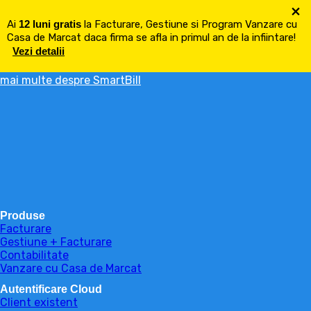
×
Ai
12 luni gratis
la Facturare, Gestiune si Program Vanzare cu
Casa de Marcat daca firma se afla in primul an de la infiintare!
Vezi detalii
mai multe despre SmartBill
Produse
Facturare
Gestiune + Facturare
Contabilitate
Vanzare cu Casa de Marcat
Autentificare Cloud
Client existent