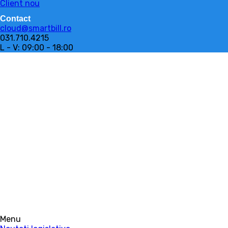
Client nou
Contact
cloud@smartbill.ro
031.710.4215
L - V: 09:00 - 18:00
Menu