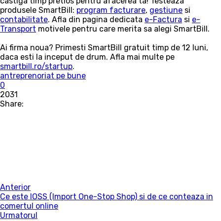
castiga timp pretios pentru afacerea ta! Testeaza
produsele SmartBill:
program facturare
,
gestiune
si
contabilitate
. Afla din pagina dedicata
e-Factura
si
e-
Transport
motivele pentru care merita sa alegi SmartBill.
Ai firma noua? Primesti SmartBill gratuit timp de 12 luni,
daca esti la inceput de drum. Afla mai multe pe
smartbill.ro/startup
.
antreprenoriat pe bune
0
2031
Share:
Anterior
Ce este IOSS (Import One-Stop Shop) si de ce conteaza in
comertul online
Urmatorul