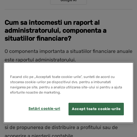
Google AI
Cum sa intocmesti un raport al
administratorului, componenta a
situatiilor financiare?
O componenta importanta a situatiilor financiare anuale
este raportul administratorului.
Legea contabilitatii prevede ca situatiile financiare
Facand clic pe „Acceptati toate cookie-urile”, sunteti de acord cu
stocarea cookie-urilor pe dispozitivul dvs. pentru a imbunatati
anuale constituie un tot unitar si sunt insotite de
navigarea pe site, pentru a analiza utilizarea site-ului si pentru a ajuta
eforturile noastre de marketing.
raportul administratorilor, raportul de audit sau raportul
comisiei de cenzori, după caz, raportul privind platile
Setări cookie-uri
Accept toate cookie-urile
catre guverne, in cazul in care reglementarile contabile
aplicabile prevad obligatia intocmirii acestuia, precum
si de propunerea de distribuire a profitului sau de
acoperire a pierderii contabile.