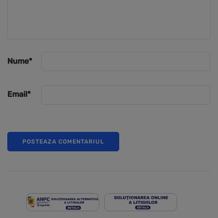
Nume
*
Email
*