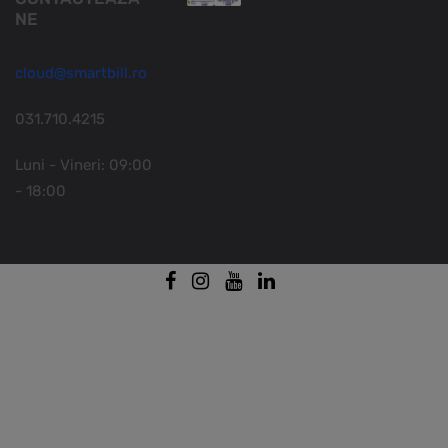
NE
cloud@smartbill.ro
031.710.4215
Luni - Vineri: 09:00
- 18:00