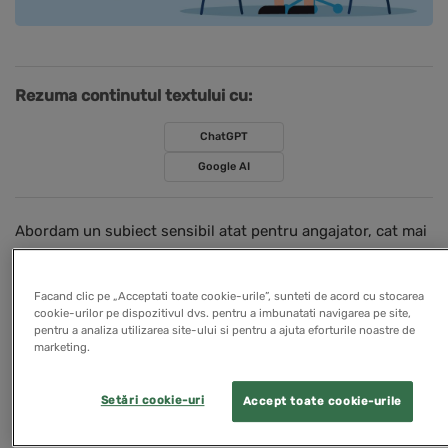
Rezuma continutul textului cu:
ChatGPT
Google AI
Abordam un subiect sensibil atat pentru angajator, cat mai
ales pentru angajat, care de cele mai multe ori, in
necunostinta de cauza, poate incasa drepturi salariale
Facand clic pe „Acceptati toate cookie-urile”, sunteti de acord cu stocarea
diminuate din cauza ca angajatorul i-a retinut anumite
cookie-urilor pe dispozitivul dvs. pentru a imbunatati navigarea pe site,
pentru a analiza utilizarea site-ului si pentru a ajuta eforturile noastre de
sume de bani din diverse motive.
marketing.
Retinerile salariale sunt foarte strict reglementate de
Setări cookie-uri
Accept toate cookie-urile
legislatia in vigoare (de Codul Muncii, Codul de Procedura
Fiscala si Codul de Procedura Civila), de aceea, in calitate