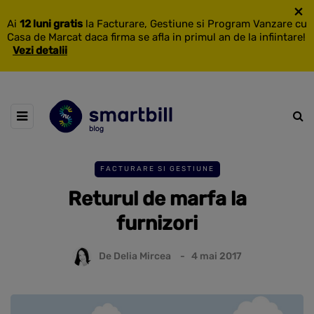
×
Ai
12 luni gratis
la Facturare, Gestiune si Program Vanzare cu
Casa de Marcat daca firma se afla in primul an de la infiintare!
Vezi detalii
FACTURARE SI GESTIUNE
Returul de marfa la
furnizori
De
Delia Mircea
4 mai 2017