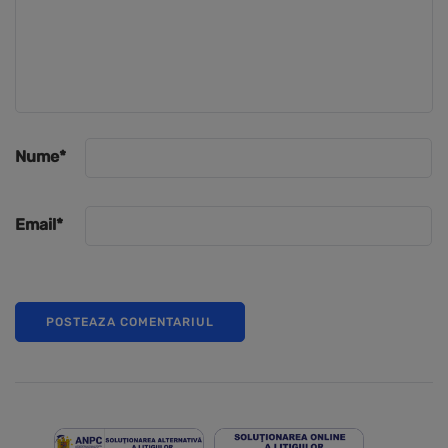
Nume
*
Email
*