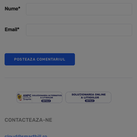
Nume
*
Email
*
CONTACTEAZA-NE
cloud@smartbill.ro