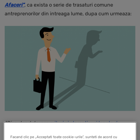
Afaceri”
, ca exista o serie de trasaturi comune
antreprenorilor din intreaga lume, dupa cum urmeaza:
"Discutand despre
mituri si stereotipuri legate de
antreprenoriatul romanesc
si cel de pretutindeni, multi
Facand clic pe „Acceptati toate cookie-urile”, sunteti de acord cu