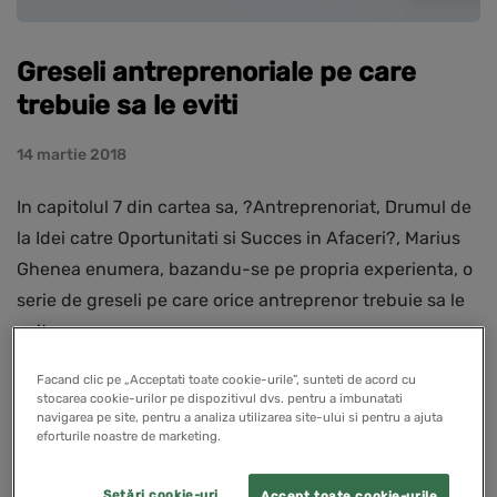
Greseli antreprenoriale pe care
trebuie sa le eviti
14 martie 2018
In capitolul 7 din cartea sa, ?Antreprenoriat, Drumul de
la Idei catre Oportunitati si Succes in Afaceri?, Marius
Ghenea enumera, bazandu-se pe propria experienta, o
serie de greseli pe care orice antreprenor trebuie sa le
evite.
Facand clic pe „Acceptati toate cookie-urile”, sunteti de acord cu
stocarea cookie-urilor pe dispozitivul dvs. pentru a imbunatati
navigarea pe site, pentru a analiza utilizarea site-ului si pentru a ajuta
eforturile noastre de marketing.
EDUCATIE ANTREPRENORIALA
Setări cookie-uri
Accept toate cookie-urile