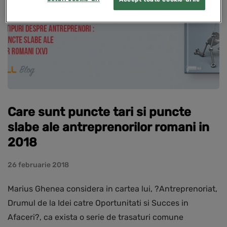
Care sunt puncte tari si puncte
slabe ale antreprenorilor romani in
2018
26 februarie 2018
Marius Ghenea considera in cartea lui, ?Antreprenoriat,
Drumul de la Idei catre Oportunitati si Succes in
Afaceri?, ca exista o serie de trasaturi comune