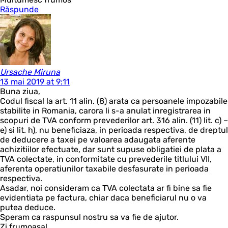
Răspunde
Ursache Miruna
13 mai 2019 at 9:11
Buna ziua,
Codul fiscal la art. 11 alin. (8) arata ca persoanele impozabile
stabilite in Romania, carora li s-a anulat inregistrarea in
scopuri de TVA conform prevederilor art. 316 alin. (11) lit. c) –
e) si lit. h), nu beneficiaza, in perioada respectiva, de dreptul
de deducere a taxei pe valoarea adaugata aferente
achizitiilor efectuate, dar sunt supuse obligatiei de plata a
TVA colectate, in conformitate cu prevederile titlului VII,
aferenta operatiunilor taxabile desfasurate in perioada
respectiva.
Asadar, noi consideram ca TVA colectata ar fi bine sa fie
evidentiata pe factura, chiar daca beneficiarul nu o va
putea deduce.
Speram ca raspunsul nostru sa va fie de ajutor.
Zi frumoasa!