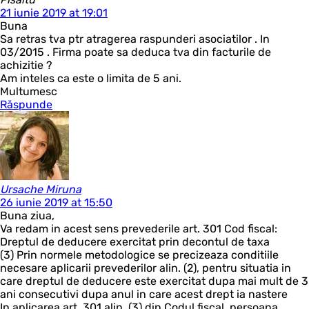
21 iunie 2019 at 19:01
Buna
Sa retras tva ptr atragerea raspunderi asociatilor . In
03/2015 . Firma poate sa deduca tva din facturile de
achizitie ?
Am inteles ca este o limita de 5 ani.
Multumesc
Răspunde
Ursache Miruna
26 iunie 2019 at 15:50
Buna ziua,
Va redam in acest sens prevederile art. 301 Cod fiscal:
Dreptul de deducere exercitat prin decontul de taxa
(3) Prin normele metodologice se precizeaza conditiile
necesare aplicarii prevederilor alin. (2), pentru situatia in
care dreptul de deducere este exercitat dupa mai mult de 3
ani consecutivi dupa anul in care acest drept ia nastere
In aplicarea art. 301 alin. (3) din Codul fiscal, persoana