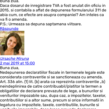
Buna ziua.
Daca dosarul de inregistrare TVA a fost anulat din oficiu in
2015, si contabila a aflat de depunerea formularului 311 de
abia cum, ce efecte are asupra companiei? Am inteles ca
va fi o amenda.
P.S.: Urmeaza sa depuna saptamana viitoare.
Răspunde
Ursache Miruna
2 mai 2019 at 15:00
Buna ziua,
Nedepunerea declaratiilor fiscale in termenele legale este
considerata contraventie si se sanctioneaza cu amenda.
Art. 336 alin. (1) lit. (b) arata ca reprezinta contraventie „b)
neindeplinirea de catre contribuabil/platitor la termen a
obligatiilor de declarare prevazute de lege, a bunurilor si
veniturilor impozabile sau, dupa caz, a impozitelor, taxelor,
contributiilor si a altor sume, precum si orice informatii in
legatura cu impozitele, taxele, contributiile, bunurile si