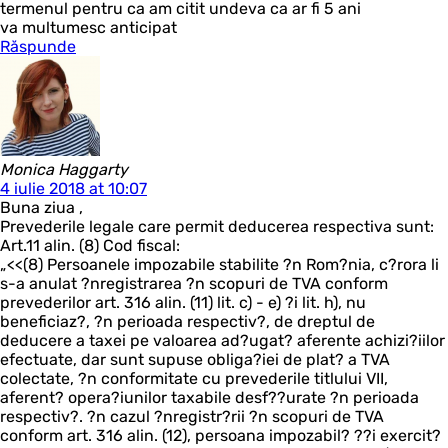
termenul pentru ca am citit undeva ca ar fi 5 ani
va multumesc anticipat
Răspunde
Monica Haggarty
4 iulie 2018 at 10:07
Buna ziua ,
Prevederile legale care permit deducerea respectiva sunt:
Art.11 alin. (8) Cod fiscal:
„<<(8) Persoanele impozabile stabilite ?n Rom?nia, c?rora li
s-a anulat ?nregistrarea ?n scopuri de TVA conform
prevederilor art. 316 alin. (11) lit. c) - e) ?i lit. h), nu
beneficiaz?, ?n perioada respectiv?, de dreptul de
deducere a taxei pe valoarea ad?ugat? aferente achizi?iilor
efectuate, dar sunt supuse obliga?iei de plat? a TVA
colectate, ?n conformitate cu prevederile titlului VII,
aferent? opera?iunilor taxabile desf??urate ?n perioada
respectiv?. ?n cazul ?nregistr?rii ?n scopuri de TVA
conform art. 316 alin. (12), persoana impozabil? ??i exercit?