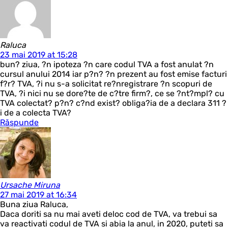
Raluca
23 mai 2019 at 15:28
bun? ziua, ?n ipoteza ?n care codul TVA a fost anulat ?n
cursul anului 2014 iar p?n? ?n prezent au fost emise facturi
f?r? TVA, ?i nu s-a solicitat re?nregistrare ?n scopuri de
TVA, ?i nici nu se dore?te de c?tre firm?, ce se ?nt?mpl? cu
TVA colectat? p?n? c?nd exist? obliga?ia de a declara 311 ?
i de a colecta TVA?
Răspunde
Ursache Miruna
27 mai 2019 at 16:34
Buna ziua Raluca,
Daca doriti sa nu mai aveti deloc cod de TVA, va trebui sa
va reactivati codul de TVA si abia la anul, in 2020, puteti sa