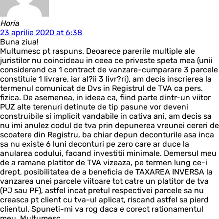
Horia
23 aprilie 2020 at 6:38
Buna ziua!
Multumesc pt raspuns. Deoarece parerile multiple ale
juristilor nu coincideau in ceea ce priveste speta mea (unii
considerand ca 1 contract de vanzare-cumparare 3 parcele
constituie 1 livrare, iar al?ii 3 livr?ri), am decis inscrierea la
termenul comunicat de Dvs in Registrul de TVA ca pers.
fizica. De asemenea, in ideea ca, fiind parte dintr-un viitor
PUZ alte terenuri detinute de tip pasune vor deveni
construibile si implicit vandabile in cativa ani, am decis sa
nu imi anulez codul de tva prin depunerea vreunei cereri de
scoatere din Registru, ba chiar depun deconturile asa inca
sa nu existe 6 luni deconturi pe zero care ar duce la
anularea codului, facand investitii minimale. Demersul meu
de a ramane platitor de TVA vizeaza, pe termen lung ce-i
drept, posibilitatea de a beneficia de TAXAREA INVERSA la
vanzarea unei parcele viitoare tot catre un platitor de tva
(PJ sau PF), astfel incat pretul respectivei parcele sa nu
creasca pt client cu tva-ul aplicat, riscand astfel sa pierd
clientul. Spuneti-mi va rog daca e corect rationamentul
meu. Multumesc.