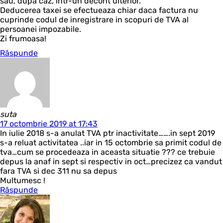
sau, dupa caz, intr-un decont ulterior.
Deducerea taxei se efectueaza chiar daca factura nu
cuprinde codul de inregistrare in scopuri de TVA al
persoanei impozabile.
Zi frumoasa!
Răspunde
suta
17 octombrie 2019 at 17:43
In iulie 2018 s-a anulat TVA ptr inactivitate…….in sept 2019
s-a reluat activitatea ..iar in 15 octombrie sa primit codul de
tva…cum se procedeaza in aceasta situatie ??? ce trebuie
depus la anaf in sept si respectiv in oct…precizez ca vandut
fara TVA si dec 311 nu sa depus
Multumesc !
Răspunde