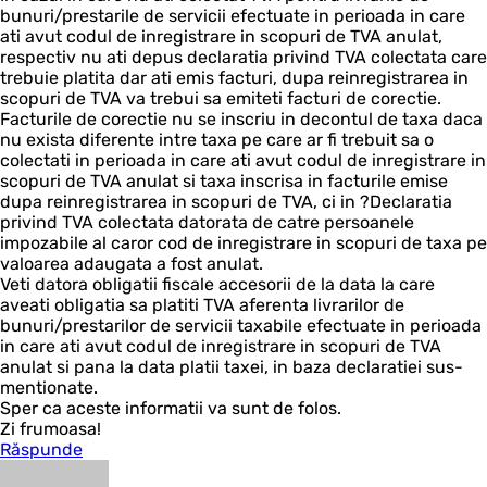
bunuri/prestarile de servicii efectuate in perioada in care
ati avut codul de inregistrare in scopuri de TVA anulat,
respectiv nu ati depus declaratia privind TVA colectata care
trebuie platita dar ati emis facturi, dupa reinregistrarea in
scopuri de TVA va trebui sa emiteti facturi de corectie.
Facturile de corectie nu se inscriu in decontul de taxa daca
nu exista diferente intre taxa pe care ar fi trebuit sa o
colectati in perioada in care ati avut codul de inregistrare in
scopuri de TVA anulat si taxa inscrisa in facturile emise
dupa reinregistrarea in scopuri de TVA, ci in ?Declaratia
privind TVA colectata datorata de catre persoanele
impozabile al caror cod de inregistrare in scopuri de taxa pe
valoarea adaugata a fost anulat.
Veti datora obligatii fiscale accesorii de la data la care
aveati obligatia sa platiti TVA aferenta livrarilor de
bunuri/prestarilor de servicii taxabile efectuate in perioada
in care ati avut codul de inregistrare in scopuri de TVA
anulat si pana la data platii taxei, in baza declaratiei sus-
mentionate.
Sper ca aceste informatii va sunt de folos.
Zi frumoasa!
Răspunde