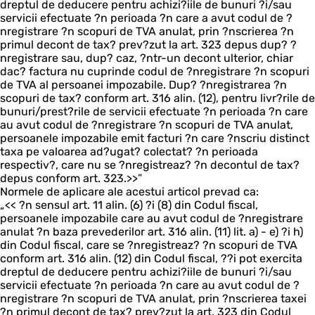
dreptul de deducere pentru achizi?iile de bunuri ?i/sau
servicii efectuate ?n perioada ?n care a avut codul de ?
nregistrare ?n scopuri de TVA anulat, prin ?nscrierea ?n
primul decont de tax? prev?zut la art. 323 depus dup? ?
nregistrare sau, dup? caz, ?ntr-un decont ulterior, chiar
dac? factura nu cuprinde codul de ?nregistrare ?n scopuri
de TVA al persoanei impozabile. Dup? ?nregistrarea ?n
scopuri de tax? conform art. 316 alin. (12), pentru livr?rile de
bunuri/prest?rile de servicii efectuate ?n perioada ?n care
au avut codul de ?nregistrare ?n scopuri de TVA anulat,
persoanele impozabile emit facturi ?n care ?nscriu distinct
taxa pe valoarea ad?ugat? colectat? ?n perioada
respectiv?, care nu se ?nregistreaz? ?n decontul de tax?
depus conform art. 323.>>”
Normele de aplicare ale acestui articol prevad ca:
„<< ?n sensul art. 11 alin. (6) ?i (8) din Codul fiscal,
persoanele impozabile care au avut codul de ?nregistrare
anulat ?n baza prevederilor art. 316 alin. (11) lit. a) - e) ?i h)
din Codul fiscal, care se ?nregistreaz? ?n scopuri de TVA
conform art. 316 alin. (12) din Codul fiscal, ??i pot exercita
dreptul de deducere pentru achizi?iile de bunuri ?i/sau
servicii efectuate ?n perioada ?n care au avut codul de ?
nregistrare ?n scopuri de TVA anulat, prin ?nscrierea taxei
?n primul decont de tax? prev?zut la art. 323 din Codul