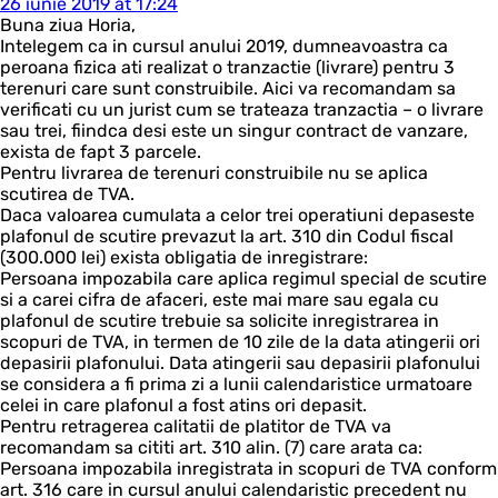
26 iunie 2019 at 17:24
Buna ziua Horia,
Intelegem ca in cursul anului 2019, dumneavoastra ca
peroana fizica ati realizat o tranzactie (livrare) pentru 3
terenuri care sunt construibile. Aici va recomandam sa
verificati cu un jurist cum se trateaza tranzactia – o livrare
sau trei, fiindca desi este un singur contract de vanzare,
exista de fapt 3 parcele.
Pentru livrarea de terenuri construibile nu se aplica
scutirea de TVA.
Daca valoarea cumulata a celor trei operatiuni depaseste
plafonul de scutire prevazut la art. 310 din Codul fiscal
(300.000 lei) exista obligatia de inregistrare:
Persoana impozabila care aplica regimul special de scutire
si a carei cifra de afaceri, este mai mare sau egala cu
plafonul de scutire trebuie sa solicite inregistrarea in
scopuri de TVA, in termen de 10 zile de la data atingerii ori
depasirii plafonului. Data atingerii sau depasirii plafonului
se considera a fi prima zi a lunii calendaristice urmatoare
celei in care plafonul a fost atins ori depasit.
Pentru retragerea calitatii de platitor de TVA va
recomandam sa cititi art. 310 alin. (7) care arata ca:
Persoana impozabila inregistrata in scopuri de TVA conform
art. 316 care in cursul anului calendaristic precedent nu