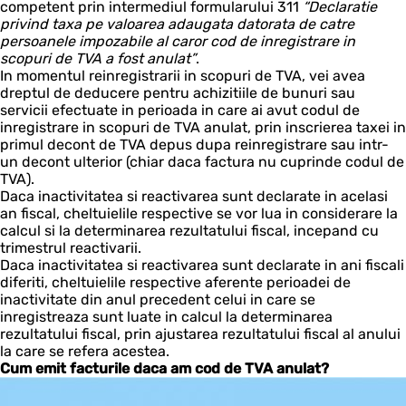
competent prin intermediul formularului 311
“Declaratie
privind taxa pe valoarea adaugata datorata de catre
persoanele impozabile al caror cod de inregistrare in
scopuri de TVA a fost anulat”
.
In momentul reinregistrarii in scopuri de TVA, vei avea
dreptul de deducere pentru achizitiile de bunuri sau
servicii efectuate in perioada in care ai avut codul de
inregistrare in scopuri de TVA anulat, prin inscrierea taxei in
primul decont de TVA depus dupa reinregistrare sau intr-
un decont ulterior (chiar daca factura nu cuprinde codul de
TVA).
Daca inactivitatea si reactivarea sunt declarate in acelasi
an fiscal, cheltuielile respective se vor lua in considerare la
calcul si la determinarea rezultatului fiscal, incepand cu
trimestrul reactivarii.
Daca inactivitatea si reactivarea sunt declarate in ani fiscali
diferiti, cheltuielile respective aferente perioadei de
inactivitate din anul precedent celui in care se
inregistreaza sunt luate in calcul la determinarea
rezultatului fiscal, prin ajustarea rezultatului fiscal al anului
la care se refera acestea.
Cum emit facturile daca am cod de TVA anulat?