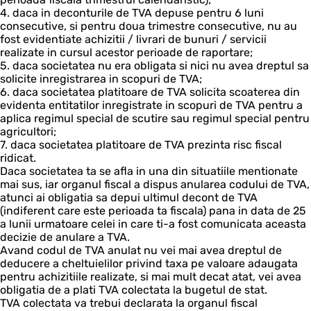
4. daca in deconturile de TVA depuse pentru 6 luni
consecutive, si pentru doua trimestre consecutive, nu au
fost evidentiate achizitii / livrari de bunuri / servicii
realizate in cursul acestor perioade de raportare;
5. daca societatea nu era obligata si nici nu avea dreptul sa
solicite inregistrarea in scopuri de TVA;
6. daca societatea platitoare de TVA solicita scoaterea din
evidenta entitatilor inregistrate in scopuri de TVA pentru a
aplica regimul special de scutire sau regimul special pentru
agricultori;
7. daca societatea platitoare de TVA prezinta risc fiscal
ridicat.
Daca societatea ta se afla in una din situatiile mentionate
mai sus, iar organul fiscal a dispus anularea codului de TVA,
atunci ai obligatia sa depui ultimul decont de TVA
(indiferent care este perioada ta fiscala) pana in data de 25
a lunii urmatoare celei in care ti-a fost comunicata aceasta
decizie de anulare a TVA.
Avand codul de TVA anulat nu vei mai avea dreptul de
deducere a cheltuielilor privind taxa pe valoare adaugata
pentru achizitiile realizate, si mai mult decat atat, vei avea
obligatia de a plati TVA colectata la bugetul de stat.
TVA colectata va trebui declarata la organul fiscal