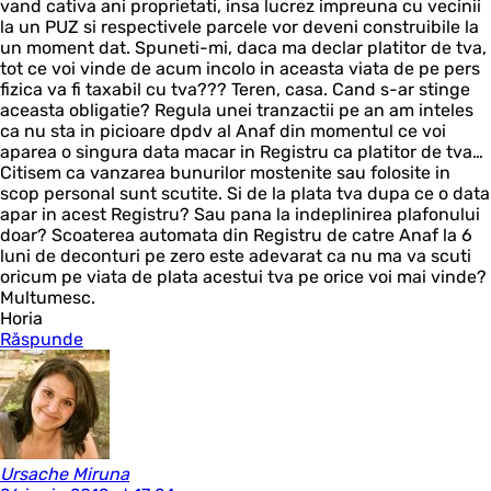
vand cativa ani proprietati, insa lucrez impreuna cu vecinii
la un PUZ si respectivele parcele vor deveni construibile la
un moment dat. Spuneti-mi, daca ma declar platitor de tva,
tot ce voi vinde de acum incolo in aceasta viata de pe pers
fizica va fi taxabil cu tva??? Teren, casa. Cand s-ar stinge
aceasta obligatie? Regula unei tranzactii pe an am inteles
ca nu sta in picioare dpdv al Anaf din momentul ce voi
aparea o singura data macar in Registru ca platitor de tva…
Citisem ca vanzarea bunurilor mostenite sau folosite in
scop personal sunt scutite. Si de la plata tva dupa ce o data
apar in acest Registru? Sau pana la indeplinirea plafonului
doar? Scoaterea automata din Registru de catre Anaf la 6
luni de deconturi pe zero este adevarat ca nu ma va scuti
oricum pe viata de plata acestui tva pe orice voi mai vinde?
Multumesc.
Horia
Răspunde
Ursache Miruna