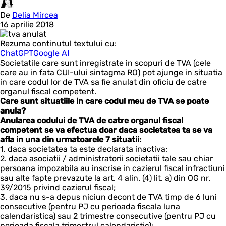
De
Delia Mircea
16 aprilie 2018
Rezuma continutul textului cu:
ChatGPT
Google AI
Societatile care sunt inregistrate in scopuri de TVA (cele
care au in fata CUI-ului sintagma RO) pot ajunge in situatia
in care codul lor de TVA sa fie anulat din oficiu de catre
organul fiscal competent.
Care sunt situatiile in care codul meu de TVA se poate
anula?
Anularea codului de TVA de catre organul fiscal
competent se va efectua doar daca societatea ta se va
afla in una din urmatoarele 7 situatii:
1. daca societatea ta este declarata inactiva;
2. daca asociatii / administratorii societatii tale sau chiar
persoana impozabila au inscrise in cazierul fiscal infractiuni
sau alte fapte prevazute la art. 4 alin. (4) lit. a) din OG nr.
39/2015 privind cazierul fiscal;
3. daca nu s-a depus niciun decont de TVA timp de 6 luni
consecutive (pentru PJ cu perioada fiscala luna
calendaristica) sau 2 trimestre consecutive (pentru PJ cu
perioada fiscala trimestrul calendaristic);