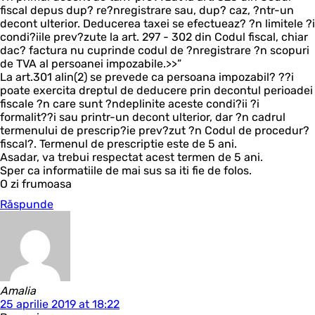
fiscal depus dup? re?nregistrare sau, dup? caz, ?ntr-un
decont ulterior. Deducerea taxei se efectueaz? ?n limitele ?i
condi?iile prev?zute la art. 297 - 302 din Codul fiscal, chiar
dac? factura nu cuprinde codul de ?nregistrare ?n scopuri
de TVA al persoanei impozabile.>>”
La art.301 alin(2) se prevede ca persoana impozabil? ??i
poate exercita dreptul de deducere prin decontul perioadei
fiscale ?n care sunt ?ndeplinite aceste condi?ii ?i
formalit??i sau printr-un decont ulterior, dar ?n cadrul
termenului de prescrip?ie prev?zut ?n Codul de procedur?
fiscal?. Termenul de prescriptie este de 5 ani.
Asadar, va trebui respectat acest termen de 5 ani.
Sper ca informatiile de mai sus sa iti fie de folos.
O zi frumoasa
Răspunde
Amalia
25 aprilie 2019 at 18:22