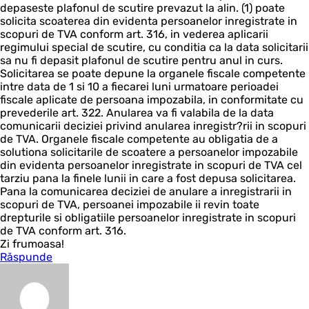
depaseste plafonul de scutire prevazut la alin. (1) poate
solicita scoaterea din evidenta persoanelor inregistrate in
scopuri de TVA conform art. 316, in vederea aplicarii
regimului special de scutire, cu conditia ca la data solicitarii
sa nu fi depasit plafonul de scutire pentru anul in curs.
Solicitarea se poate depune la organele fiscale competente
intre data de 1 si 10 a fiecarei luni urmatoare perioadei
fiscale aplicate de persoana impozabila, in conformitate cu
prevederile art. 322. Anularea va fi valabila de la data
comunicarii deciziei privind anularea inregistr?rii in scopuri
de TVA. Organele fiscale competente au obligatia de a
solutiona solicitarile de scoatere a persoanelor impozabile
din evidenta persoanelor inregistrate in scopuri de TVA cel
tarziu pana la finele lunii in care a fost depusa solicitarea.
Pana la comunicarea deciziei de anulare a inregistrarii in
scopuri de TVA, persoanei impozabile ii revin toate
drepturile si obligatiile persoanelor inregistrate in scopuri
de TVA conform art. 316.
Zi frumoasa!
Răspunde