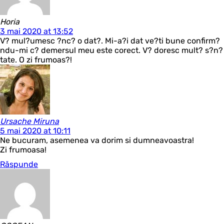
Horia
3 mai 2020 at 13:52
V? mul?umesc ?nc? o dat?. Mi-a?i dat ve?ti bune confirm?
ndu-mi c? demersul meu este corect. V? doresc mult? s?n?
tate. O zi frumoas?!
Ursache Miruna
5 mai 2020 at 10:11
Ne bucuram, asemenea va dorim si dumneavoastra!
Zi frumoasa!
Răspunde