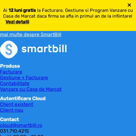
×
Ai
12 luni gratis
la Facturare, Gestiune si Program Vanzare cu
Casa de Marcat daca firma se afla in primul an de la infiintare!
Vezi detalii
mai multe despre SmartBill
Produse
Facturare
Gestiune + Facturare
Contabilitate
Vanzare cu Casa de Marcat
Autentificare Cloud
Client existent
Client nou
Contact
cloud@smartbill.ro
031.710.4215