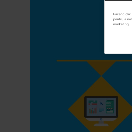
Facand clic 
pentru a imb
marketing.