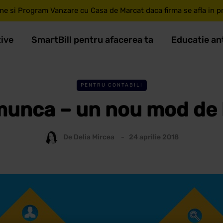
ne si Program Vanzare cu Casa de Marcat daca firma se afla in pri
tive
SmartBill pentru afacerea ta
Educatie an
PENTRU CONTABILI
munca – un nou mod de 
De
Delia Mircea
24 aprilie 2018