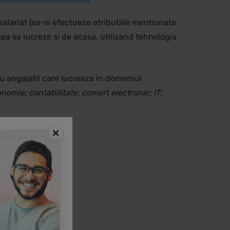
alariat (sa-si efectueze atributiile mentionate
tea sa lucreze si de acasa, utilizand tehnologia
u angajatii care lucreaza in domeniul
nomie; contabilitate; comert electronic; IT
;