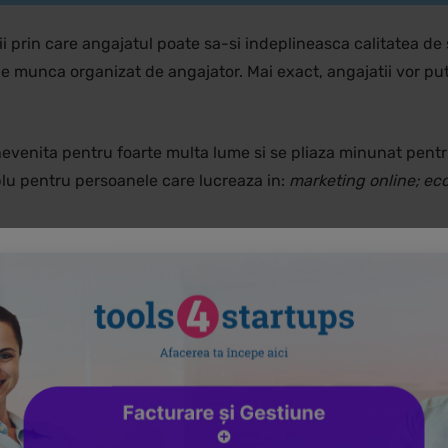
prin care angajatul poate sa-si indeplineasca calitatea de s
l de munca organizat de angajator. Mai exact, angajatii vor pu
evenita pentru foarte multa lume si se pliaza minunat pentr
plu pentru persoanele care lucreaza in:
marketing online; eco