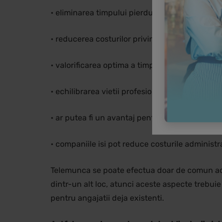
• eliminarea timpului pierdut cu deplasarea la
• reducerea costurilor privind deplasarea la lo
• valorificarea optima a timpului de munca;
• echilibrarea vietii profesionale a angajatului 
• ar putea fi un avantaj pentru persoanele cu di
• companiile isi pot reduce costurile administrati
Telemunca se poate efectua doar de comun acor
dintr-un alt loc, atunci aceste aspecte trebuie
pentru angajatii deja existenti.