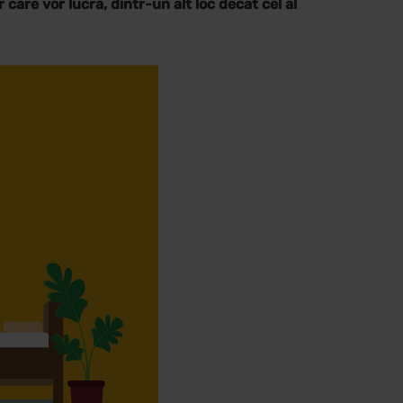
care vor lucra, dintr-un alt loc decat cel al