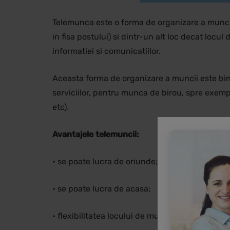
Telemunca este o forma de organizare a muncii 
in fisa postului) si dintr-un alt loc decat locu
informatiei si comunicatiilor.
Aceasta forma de organizare a muncii este bin
serviciilor, pentru munca de birou, spre exem
etc).
Avantajele telemuncii:
• se poate lucra de oriunde;
• se poate lucra de acasa;
• flexibilitatea locului de munca;