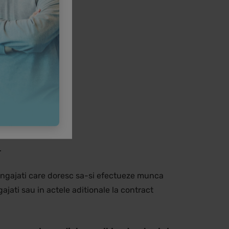
erviciu);
.
angajati care doresc sa-si efectueze munca
jati sau in actele aditionale la contract