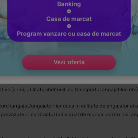
 locul de munca;
cul de munca (in cazul in care angajatorul nu deconta acest s
Vezi oferta
cu cea familiala;
zabilitati;
ve (chirii; utilitati; cheltuieli cu transportul angajatilor; etc)
d (angajat/angajator) iar daca in calitate de angajator ai 
 prevazute in contractul individual de munca pentru noii anga