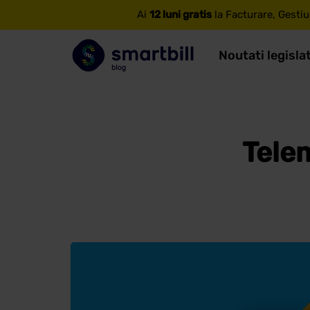
Ai
12 luni gratis
la Facturare, Gestiu
Noutati legisla
Tele