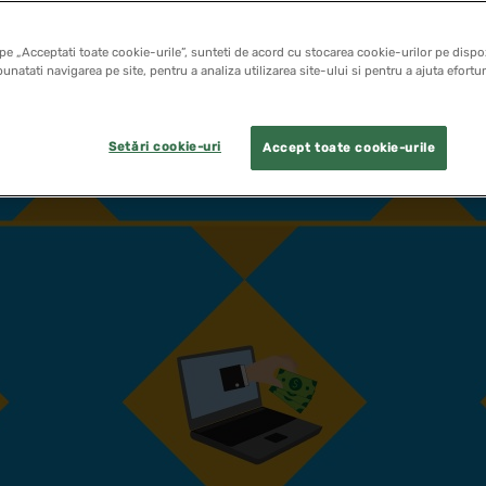
pe „Acceptati toate cookie-urile”, sunteti de acord cu stocarea cookie-urilor pe dispoz
unatati navigarea pe site, pentru a analiza utilizarea site-ului si pentru a ajuta efortu
Setări cookie-uri
Accept toate cookie-urile