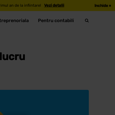
mul an de la infiintare!
Vezi detalii
Inchide
×
treprenoriala
Pentru contabili
lucru