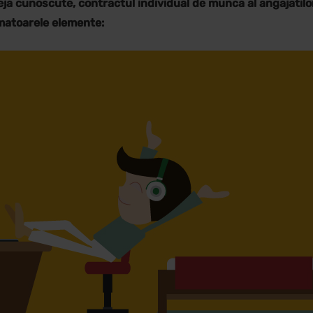
eja cunoscute, contractul individual de munca al angajatilor 
rmatoarele elemente: