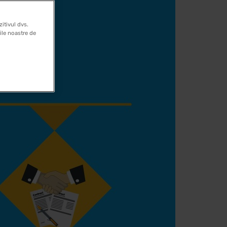
itivul dvs.
rile noastre de