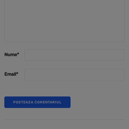
Nume
*
Email
*