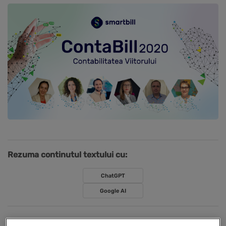
Rezuma continutul textului cu:
ChatGPT
Google AI
ContaBill, evenimentul toamnei dedicat contabililor, a