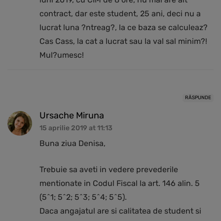
contract, dar este student, 25 ani, deci nu a
lucrat luna ?ntreag?, la ce baza se calculeaz?
Cas Cass, la cat a lucrat sau la val sal minim?!
Mul?umesc!
RĂSPUNDE
Ursache Miruna
15 aprilie 2019 at 11:13
Buna ziua Denisa,
Trebuie sa aveti in vedere prevederile
mentionate in Codul Fiscal la art. 146 alin. 5
(5^1; 5^2; 5^3; 5^4; 5^5).
Daca angajatul are si calitatea de student si