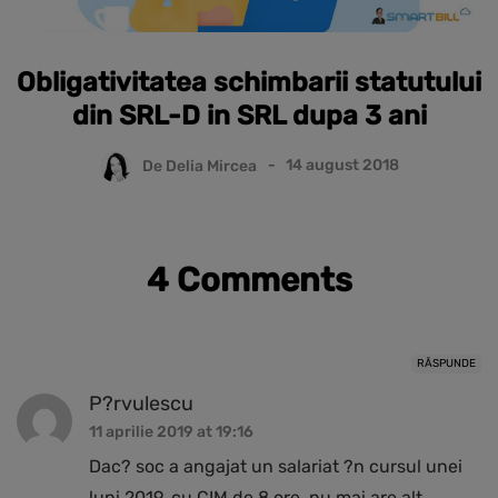
Obligativitatea schimbarii statutului
din SRL-D in SRL dupa 3 ani
De
Delia Mircea
14 august 2018
4 Comments
RĂSPUNDE
P?rvulescu
11 aprilie 2019 at 19:16
Dac? soc a angajat un salariat ?n cursul unei
luni 2019, cu CIM de 8 ore, nu mai are alt