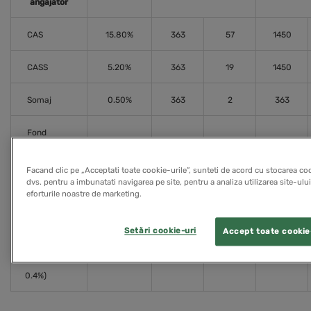
angajator
CAS
15.80%
363
57
1450
CASS
5.20%
363
19
1450
Somaj
0.50%
363
2
363
Fond
0.25%
363
1
363
garantare
Facand clic pe „Acceptati toate cookie-urile”, sunteti de acord cu stocarea coo
dvs. pentru a imbunatati navigarea pe site, pentru a analiza utilizarea site-ului
Concedii si
eforturile noastre de marketing.
0.85%
363
3
363
indemnizatii
Setări cookie-uri
Accept toate cookie
Fond risc
(exemplu
0.40%
363
1
363
0.4%)