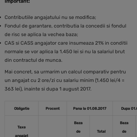
Important:
Contributiile angajatului nu se modifica;
Fondul de garantare, contributia la concedii si fondul
de risc se aplica la vechea baza;
CAS si CASS angajator care insumeaza 21% in conditii
normale se vor aplica la 1.450 lei si nu la salariul brut
din contractul de munca.
Mai concret, sa urmarim un calcul comparativ pentru
un angajat cu 2 ore/zi cu salariu minim (1.450 lei/4 =
363 lei), inainte si dupa 1 august 2017.
Obligatie
Procent
Pana la 01.08.2017
Dupa 01.
Baza
Baza
Taxe
de
Total
de
angajat