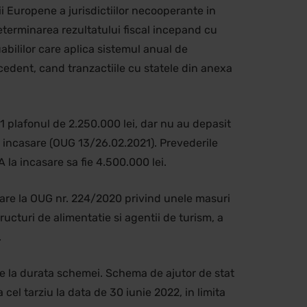
nii Europene a jurisdictiilor necooperante in
determinarea rezultatului fiscal incepand cu
uabililor care aplica sistemul anual de
recedent, cand tranzactiile cu statele din anexa
21 plafonul de 2.250.000 lei, dar nu au depasit
la incasare (OUG 13/26.02.2021). Prevederile
 la incasare sa fie 4.500.000 lei.
icare la OUG nr. 224/2020 privind unele masuri
ructuri de alimentatie si agentii de turism, a
.
e la durata schemei. Schema de ajutor de stat
el tarziu la data de 30 iunie 2022, in limita