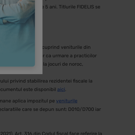
o cu o scadenta de 5 ani. Titlurile FIDELIS se
eniturile din premii cuprind veniturile din
roduselor/serviciilor ca urmare a practicilor
mare a participarii la jocuri de noroc,
ui privind stabilirea rezidentei fiscale la
Documentul este disponibil
aici
.
romane aplica impozitul pe
veniturile
eclaratiile care se depun sunt: D010/D700 iar
021). Art. 316.din Codul fiscal face referire la