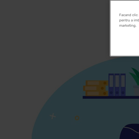
Facand clic 
pentru a imb
marketing.