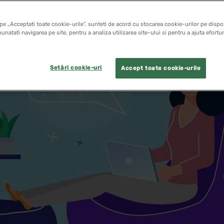
pe „Acceptati toate cookie-urile”, sunteti de acord cu stocarea cookie-urilor pe dispoz
unatati navigarea pe site, pentru a analiza utilizarea site-ului si pentru a ajuta efortu
Setări cookie-uri
Accept toate cookie-urile