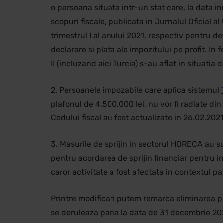
o persoana situata intr-un stat care, la data inr
scopuri fiscale, publicata in Jurnalul Oficial 
trimestrul I al anului 2021, respectiv pentru de
declarare si plata ale impozitului pe profit. In
II (incluzand aici Turcia) s-au aflat in situatia 
2. Persoanele impozabile care aplica sistemul
plafonul de 4.500.000 lei, nu vor fi radiate d
Codului fiscal au fost actualizate in 26.02.2021
3. Masurile de sprijin in sectorul HORECA au s
pentru acordarea de sprijin financiar pentru in
caror activitate a fost afectata in contextul 
Printre modificari putem remarca eliminarea p
se deruleaza pana la data de 31 decembrie 2021