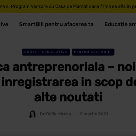
ne si Program Vanzare cu Casa de Marcat daca firma se afla in pri
tive
SmartBill pentru afacerea ta
Educatie an
NOUTATI LEGISLATIVE
PENTRU CONTABILI
a antreprenoriala – noi
inregistrarea in scop d
alte noutati
De
Delia Mircea
2 martie 2021