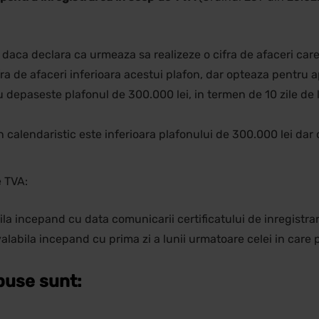
i, daca declara ca urmeaza sa realizeze o cifra de afaceri ca
ra de afaceri inferioara acestui plafon, dar opteaza pentru 
 depaseste plafonul de 300.000 lei, in termen de 10 zile de la 
an calendaristic este inferioara plafonului de 300.000 lei da
e TVA:
bila incepand cu data comunicarii certificatului de inregistra
 valabila incepand cu prima zi a lunii urmatoare celei in care
puse sunt: