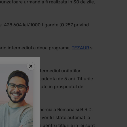
nzatoare urmand a fi realizata in 30 de zile,
 de 428 604 lei/1000 tigarete (O 257 privind
r prin intermediul a doua programe,
TEZAUR
si
 stat TEZAUR prin intermediul unitatilor
 si 3,25% pentru scadenta de 5 ani. Titlurile
 la termenele prevazute in prospectul de
avans.
silvania, Banca Comerciala Romana si B.R.D.
inate in euro, care vor fi listate automat la
o. Dobanzile anuale pentru titlurile in lei sunt