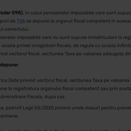
mular 098)
, in cazul persoanelor impozabile care sunt supuse 
opuri de
TVA
se depune la organul fiscal competent in aceeasi 
ul comertului.
soanelor impozabile care nu sunt supuse inmatricularii la regi
cazia primei inregistrari fiscale, de regula cu ocazia infiintar
vind vectorul fiscal, sectiunea Taxa pe valoarea adaugata din
e depune:
ica Date privind vectorul fiscal, sectiunea Taxa pe valoarea
une la registratura organului fiscal competent sau prin posta
Administrare Fiscala, dupa caz.
nca, potrivit Legii 55/2020 privind unele masuri pentru prev
 termene: