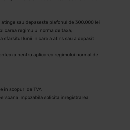
re atinge sau depaseste plafonul de 300.000 lei
aplicarea regimului norma de taxa;
sfarsitul lunii in care a atins sau a depasit
r opteaza pentru aplicarea regimului normal de
re in scopuri de TVA
 persoana impozabila solicita inregistrarea