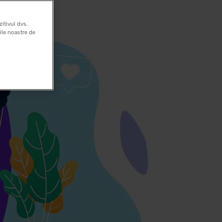
itivul dvs.
rile noastre de