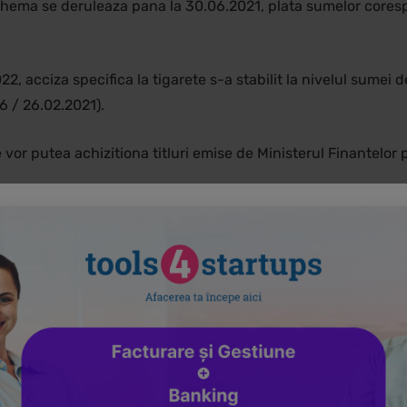
chema se deruleaza pana la 30.06.2021, plata sumelor corespu
22, acciza specifica la tigarete s-a stabilit la nivelul sumei
6 / 26.02.2021).
e vor putea achizitiona titluri emise de Ministerul Finantelo
da 01-29 martie 2021, rezidentii pot subscrie pentru titluri de
,85% pentru scadenta de 1 an, 3,10% pentru scadenta de 3 ani
u valoare nominala de 1 leu, iar dobanda anuala este platita
ogramului TEZAUR sunt transferabile si se pot rascumpara in 
tie 2021, bancile partenere BT Capital Partners&Banca Tran
de stat FIDELIS denominate in lei, dar si titluri de stat denom
si persoane nerezidente. Titlurile sunt atat in lei, cat si eur