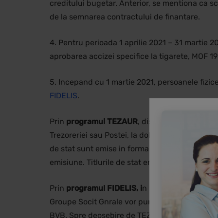
creditului bugetar. Anterior, se mentiona ca s
de la semnarea contractului de finantare.
4. Pentru perioada 1 aprilie 2021 – 31 martie 20
aprobarea accizei specifice la tigarete, MOF 19
5. Incepand cu 1 martie 2021, persoanele fizic
FIDELIS
.
Prin
programul TEZAUR
, disponibil in perioa
Trezoreriei sau Postei, la dobanzi anuale de 2
de stat sunt emise in forma dematerializata, a
emisiune. Titlurile de stat emise in cadrul Pr
Prin
programul FIDELIS, i
n perioada 01-19 mar
Groupe Socit Gnrale vor pune in vanzare titluri 
BVB. Spre deosebire de TEZAUR, aici pot investi 