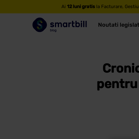
Ai
12 luni gratis
la Facturare, Gestiu
Noutati legisla
Cronic
pentru 