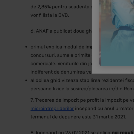
de 2,85% pentru scadenta de 1 an, 3,10% pentru 
vor fi lista la BVB.
6. ANAF a publicat doua ghiduri fiscale:
primul explica modul de impozitare a veniturilo
concursuri, sumele primite ca urmare a particip
comerciale. Veniturile din jocuri de noroc cupri
indiferent de denumirea venitului sau de forma 
al doilea ghid vizeaza stabilirea rezidentei fis
persoane fizice la sosirea/plecarea in/din Rom
7. Trecerea de impozit pe profit la impozit pe 
microintrepriderilor
incepand cu anul urmator c
termenul de depunere este 31 martie 2021.
8. Incepand cu 23.02.2021 se aplica
noi regul