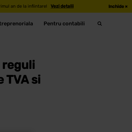
mul an de la infiintare!
Vezi detalii
Inchide
×
treprenoriala
Pentru contabili
 reguli
e TVA si