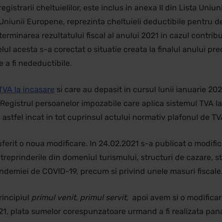
egistrarii cheltuielilor, este inclus in anexa II din Lista Uniu
al Uniunii Europene, reprezinta cheltuieli deductibile pentru 
terminarea rezultatului fiscal al anului 2021 in cazul contrib
 felul acesta s-a corectat o situatie creata la finalul anului p
de a fi nedeductibile.
TVA la incasare
si care au depasit in cursul lunii ianuarie 20
in Registrul persoanelor impozabile care aplica sistemul TVA 
 astfel incat in tot cuprinsul actului normativ plafonul de TVA
uferit o noua modificare. In 24.02.2021 s-a publicat o modif
treprinderile din domeniul turismului, structuri de cazare, st
pandemiei de COVID-19, precum si privind unele masuri fiscale
rincipiul
primul venit, primul servit,
apoi avem si o modificar
, plata sumelor corespunzatoare urmand a fi realizata pana c