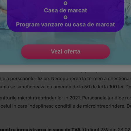
scadenta de 3 ani si de 1,55% pentru titlurile de stat in eur
r din premii si jocuri de noroc. Acesta este disponibil
aici
. V
Vezi oferta
arii la Loteria bonurilor fiscale, precum si din promovarea p
nd toate sumele incasate, bunurile si serviciile primite, ca ur
in care se acorda, inclusiv cele de tip jack-pot.
cale a persoanelor fizice. Nedepunerea la termen a chestionarul
ania se sanctioneaza cu amenda de la 50 de lei la 100 lei. 
veniturile microintreprinderilor in 2021. Persoanele juridice 
elui in care indeplinesc conditiile de microintreprindere. D
i pentru inregistrarea in scop de TVA
(Ordinul 239 din 23.02.2