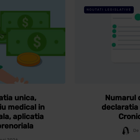
NOUTATI LEGISLATIVE
tia unica,
Numarul d
u medical in
declaratia
la, aplicatia
Croni
prenoriala
De
mai 2026