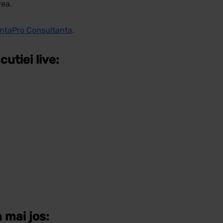
rea.
ntaPro Consultanta
.
utiei live:
a mai jos
: