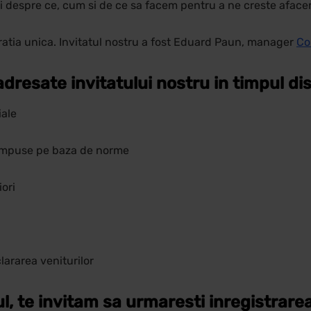
i despre ce, cum si de ce sa facem pentru a ne creste aface
tia unica. Invitatul nostru a fost Eduard Paun, manager
Co
adresate invitatului nostru in timpul disc
iale
r impuse pe baza de norme
iori
clararea veniturilor
ul, te invitam sa urmaresti inregistrare