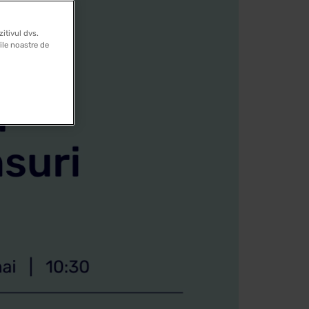
itivul dvs.
rile noastre de