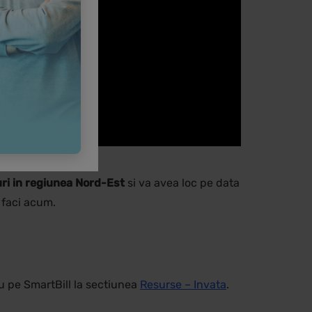
ri in regiunea Nord-Est
si va avea loc pe data
o faci acum.
 pe SmartBill la sectiunea
Resurse – Invata
.