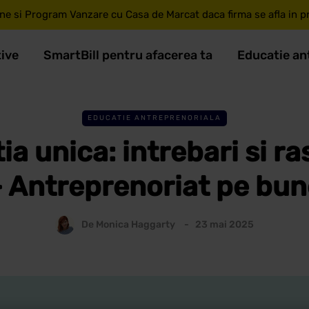
ne si Program Vanzare cu Casa de Marcat daca firma se afla in pri
tive
SmartBill pentru afacerea ta
Educatie an
EDUCATIE ANTREPRENORIALA
ia unica: intrebari si r
– Antreprenoriat pe bun
De
Monica Haggarty
23 mai 2025