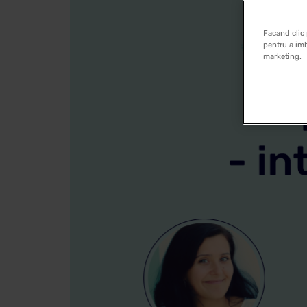
Facand clic 
pentru a imb
marketing.