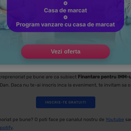
Vezi oferta
treprenoriat pe bune are ca subiect
Finantare pentru IMM-u
n Dan. Daca nu te-ai inscris inca la eveniment, te invitam sa 
INSCRIE-TE GRATUIT!
enoriat pe bune? O poti face pe canalul nostru de
Youtube
sau
potify
.