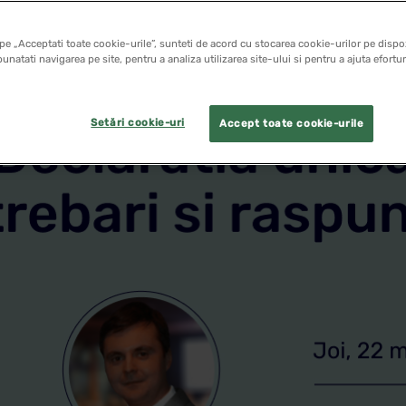
pe „Acceptati toate cookie-urile”, sunteti de acord cu stocarea cookie-urilor pe dispoz
unatati navigarea pe site, pentru a analiza utilizarea site-ului si pentru a ajuta efortu
Setări cookie-uri
Accept toate cookie-urile