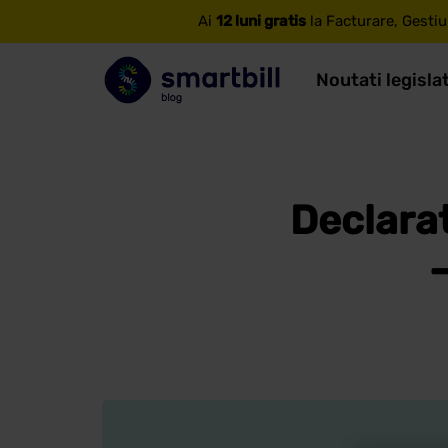
Ai
12 luni gratis
la Facturare, Gestiu
Noutati legisla
Declarat