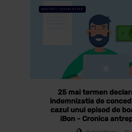
NOUTATI LEGISLATIVE
25 mai termen declara
indemnizatia de concedi
cazul unui episod de boa
iBon - Cronica antre
De
Delia Mircea
20 