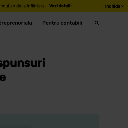
mul an de la infiintare!
Vezi detalii
Inchide
×
treprenoriala
Pentru contabili
aspunsuri
e