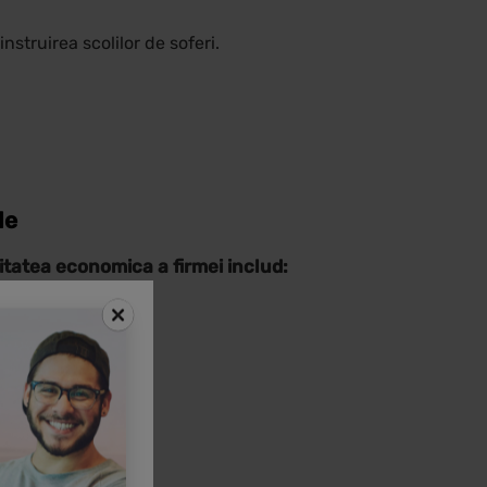
nstruirea scolilor de soferi.
le
vitatea economica a firmei includ: