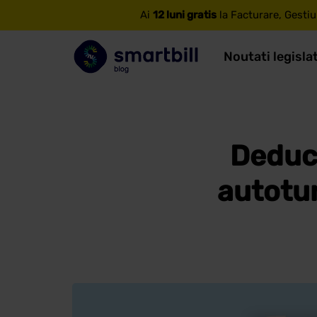
Ai
12 luni gratis
la Facturare, Gestiu
Noutati legisla
Deduct
autotur