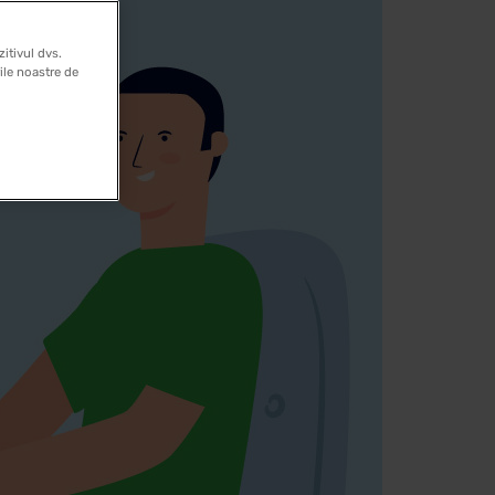
itivul dvs.
rile noastre de