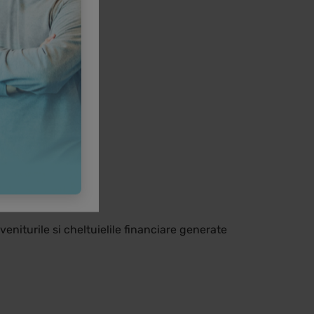
veniturile si cheltuielile financiare generate