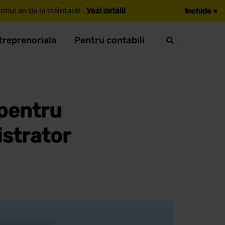
mul an de la infiintare!
Vezi detalii
Inchide
×
treprenoriala
Pentru contabili
 pentru
istrator