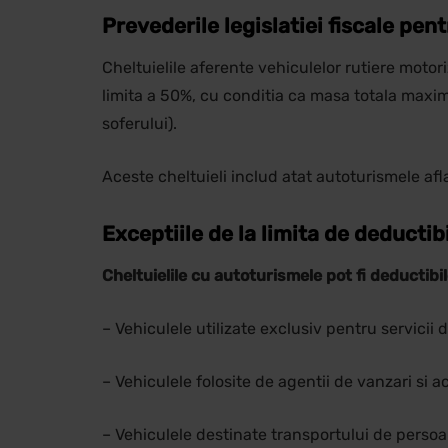
Prevederile legislatiei fiscale pen
Cheltuielile aferente vehiculelor rutiere motor
limita a 50%, cu conditia ca masa totala maxi
soferului).
Aceste cheltuieli includ atat autoturismele afla
Exceptiile de la limita de deductib
Cheltuielile cu autoturismele pot fi deductibil
– Vehiculele utilizate exclusiv pentru servicii 
– Vehiculele folosite de agentii de vanzari si ach
– Vehiculele destinate transportului de persoan