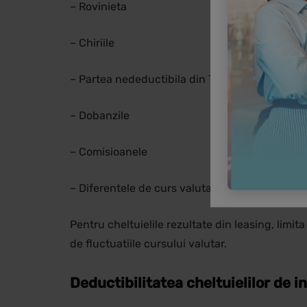
– Rovinieta
– Chiriile
– Partea nedeductibila din TVA
– Dobanzile
– Comisioanele
– Diferentele de curs valutar, inregistrate ca 
Pentru cheltuielile rezultate din leasing, limit
de fluctuatiile cursului valutar.
Deductibilitatea cheltuielilor de in