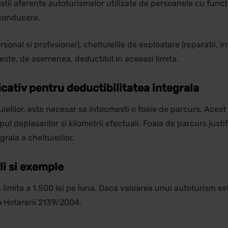
aratii aferente autoturismelor utilizate de persoanele cu func
 conducere.
sonal si profesional), cheltuielile de exploatare (reparatii, i
 este, de asemenea, deductibil in aceeasi limita.
cativ pentru deductibilitatea integrala
elilor, este necesar sa intocmesti o foaie de parcurs. Acest
ul deplasarilor si kilometrii efectuali. Foaia de parcurs justif
ala a cheltuielilor.
i si exemple
 limita a 1.500 lei pe luna. Daca valoarea unui autoturism es
m Hotararii 2139/2004.