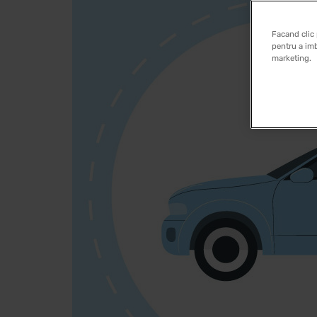
Facand clic 
pentru a imb
marketing.