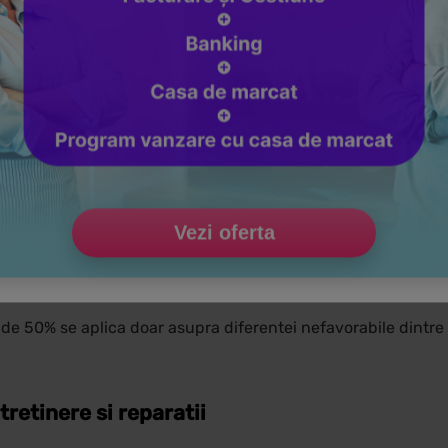
Vezi oferta
urmare a derularii unor contracte de leasing
a de 50% se aplica doar asupra diferentei nefavorabile dintre 
tretinere si reparatii