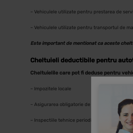
– Vehiculele utilizate pentru prestarea de servi
– Vehiculele utilizate pentru transportul de ma
Este important de mentionat ca aceste cheltu
Cheltuieli deductibile pentru autot
Cheltuielile care pot fi deduse pentru vehi
– Impozitele locale
– Asigurarea obligatorie de raspundere civila 
– Inspectiile tehnice periodice