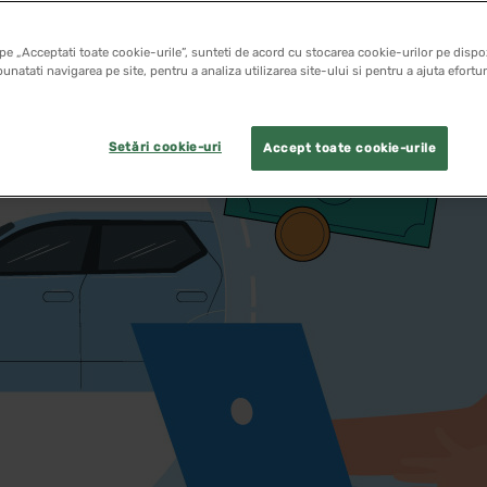
pe „Acceptati toate cookie-urile”, sunteti de acord cu stocarea cookie-urilor pe dispoz
unatati navigarea pe site, pentru a analiza utilizarea site-ului si pentru a ajuta efortu
Setări cookie-uri
Accept toate cookie-urile