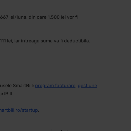
67 lei/luna, din care 1.500 lei vor fi
11 lei, iar intreaga suma va fi deductibila.
usele SmartBill:
program facturare
,
gestiune
rtBill.
artbill.ro/startup
.