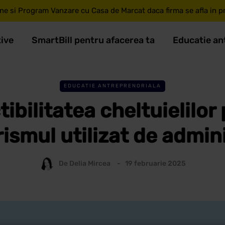
ne si Program Vanzare cu Casa de Marcat daca firma se afla in pri
tive
SmartBill pentru afacerea ta
Educatie an
EDUCATIE ANTREPRENORIALA
ibilitatea cheltuielilor
ismul utilizat de admin
De
Delia Mircea
19 februarie 2025