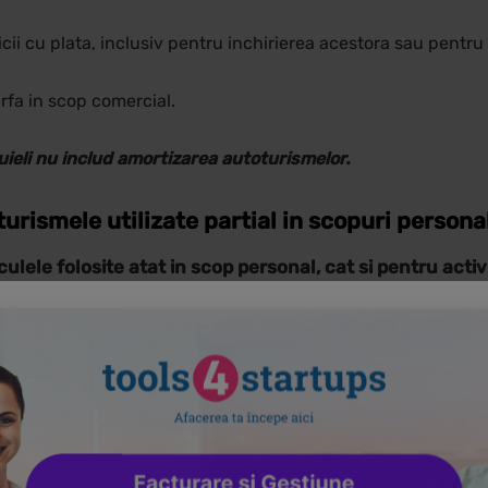
cii cu plata, inclusiv pentru inchirierea acestora sau pentru i
rfa in scop comercial.
ieli nu includ amortizarea autoturismelor.
urismele utilizate partial in scopuri persona
culele folosite atat in scop personal, cat si pentru acti
auto