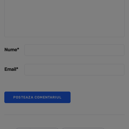
Nume
*
Email
*