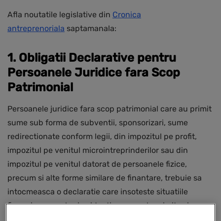
Afla noutatile legislative din
Cronica
antreprenoriala
saptamanala:
1. Obligatii Declarative pentru
Persoanele Juridice fara Scop
Patrimonial
Persoanele juridice fara scop patrimonial care au primit
sume sub forma de subventii, sponsorizari, sume
redirectionate conform legii, din impozitul pe profit,
impozitul pe venitul microintreprinderilor sau din
impozitul pe venitul datorat de persoanele fizice,
precum si alte forme similare de finantare, trebuie sa
intocmeasca o declaratie care insoteste situatiile
financiare anuale si evidentiaza sumele primite si
utilizate.