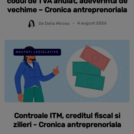
codul de TVA anulat, adeverinta de
vechime – Cronica antreprenoriala
De
Delia Mircea
4 august 2026
NOUTATI LEGISLATIVE
Controale ITM, creditul fiscal si
zilieri - Cronica antreprenoriala