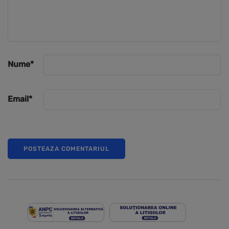
Nume
*
Email
*