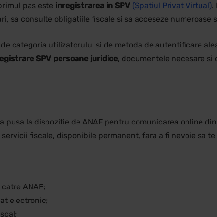
 primul pas este
inregistrarea in SPV
(Spatiul Privat Virtual)
.
, sa consulte obligatiile fiscale si sa acceseze numeroase ser
 de categoria utilizatorului si de metoda de autentificare ale
registrare SPV persoane juridice
, documentele necesare si ce
ca pusa la dispozitie de ANAF pentru comunicarea online dintre
 servicii fiscale, disponibile permanent, fara a fi nevoie sa t
e catre ANAF;
mat electronic;
iscal;