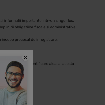
i informatii importante intr-un singur loc.
linirii obligatiilor fiscale si administrative.
a incepe procesul de inregistrare.
ctie de metoda de identificare aleasa, acesta