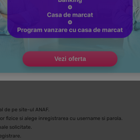
sta metoda de autentificare.
ii, ANAF poate solicita informatii suplimentare sau confirmar
Vezi oferta
persoane fizice
este autentificarea cu nume de utilizator si p
al de pe site-ul ANAF.
 fizice si alege inregistrarea cu username si parola.
le solicitate.
egistrare.