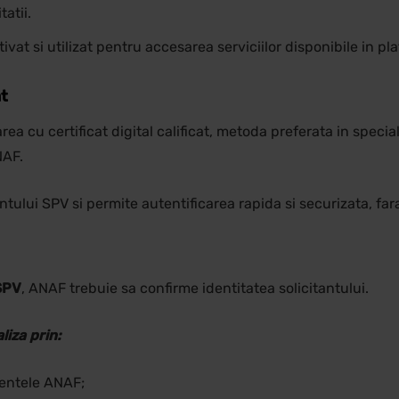
atii.
ivat si utilizat pentru accesarea serviciilor disponibile in pl
at
rea cu certificat digital calificat, metoda preferata in specia
NAF.
contului SPV si permite autentificarea rapida si securizata, fa
SPV
, ANAF trebuie sa confirme identitatea solicitantului.
liza prin:
identele ANAF;