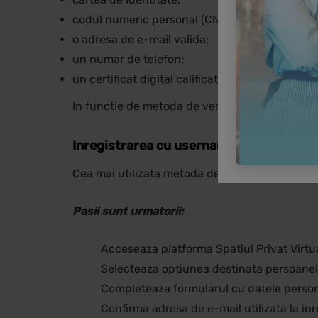
codul numeric personal (CNP);
o adresa de e-mail valida;
un numar de telefon;
un certificat digital calificat, daca alegi acea
In functie de metoda de verificare a identitat
Inregistrarea cu username si parola
Cea mai utilizata metoda de
creare cont SPV 
Pasii sunt urmatorii:
Acceseaza platforma Spatiul Privat Virtu
Selecteaza optiunea destinata persoanelor
Completeaza formularul cu datele persona
Confirma adresa de e-mail utilizata la inr