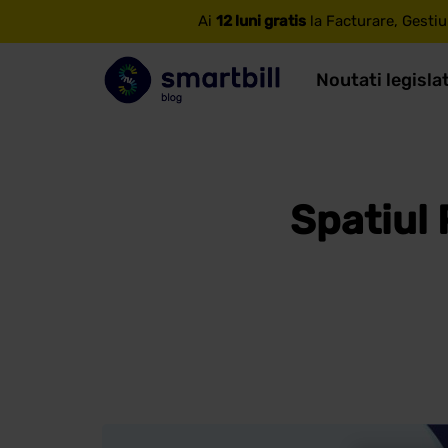
Ai
12 luni gratis
la Facturare, Gestiu
Noutati legisla
Spatiul 