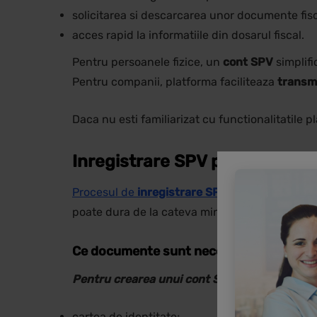
solicitarea si descarcarea unor documente fisc
acces rapid la informatiile din dosarul fiscal.
Pentru persoanele fizice, un
cont SPV
simplifi
Pentru companii, platforma faciliteaza
transm
Daca nu esti familiarizat cu functionalitatile 
Inregistrare SPV pentru perso
Procesul de
inregistrare SPV pentru persoane
poate dura de la cateva minute pana la cateva 
Ce documente sunt necesare
Pentru crearea unui cont SPV pentru persoan
cartea de identitate;