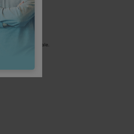
ea unor date personale.
arola.