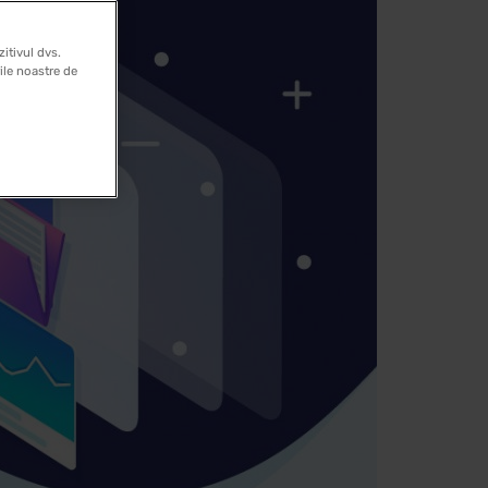
itivul dvs.
rile noastre de