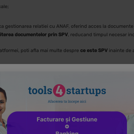
ale;
ca gestionarea relatiei cu ANAF, oferind acces la documente s
iterea documentelor prin SPV
, reducand timpul necesar indep
platformei, poti afla mai multe despre
ce este SPV
inainte de 
ane fizice – ghid pas cu pas
 fizice
este relativ simplu si poate fi realizat online. In fun
zile lucratoare.
e fizice, este recomandat sa ai la indemana: