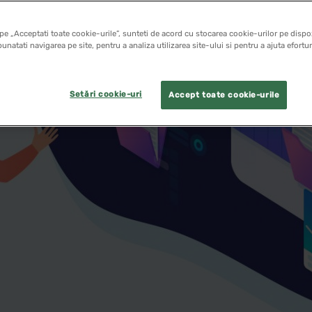
pe „Acceptati toate cookie-urile”, sunteti de acord cu stocarea cookie-urilor pe dispoz
unatati navigarea pe site, pentru a analiza utilizarea site-ului si pentru a ajuta efortu
Setări cookie-uri
Accept toate cookie-urile