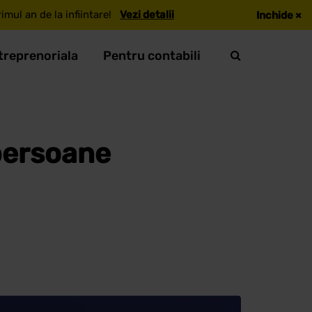
mul an de la infiintare!
Vezi detalii
Inchide
×
treprenoriala
Pentru contabili
 persoane