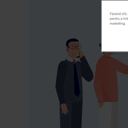
Facand clic 
pentru a imb
marketing.