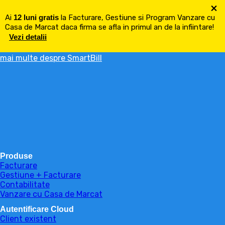
×
Ai
12 luni gratis
la Facturare, Gestiune si Program Vanzare cu
Casa de Marcat daca firma se afla in primul an de la infiintare!
Vezi detalii
mai multe despre SmartBill
Produse
Facturare
Gestiune + Facturare
Contabilitate
Vanzare cu Casa de Marcat
Autentificare Cloud
Client existent