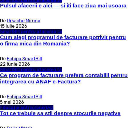
Pulsul afacerii e aici — si iti face ziua mai usoara
De
Ursache Miruna
15 iulie 2026
SmartBill pentru afacerea ta
Cum alegi programul de facturare potrivit pentru
o firma mica din Romania?
De
Echipa SmartBill
22 iunie 2026
SmartBill pentru afacerea ta
Ce program de facturare prefera contabilii pentru
integrarea cu ANAF e-Factura?
De
Echipa SmartBill
5 mai 2026
Educatie antreprenoriala
Tot ce trebuie sa stii despre stocurile negative