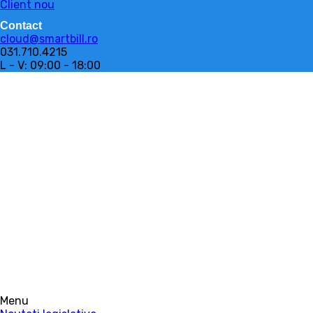
Client nou
Contact
cloud@smartbill.ro
031.710.4215
L - V: 09:00 - 18:00
Menu