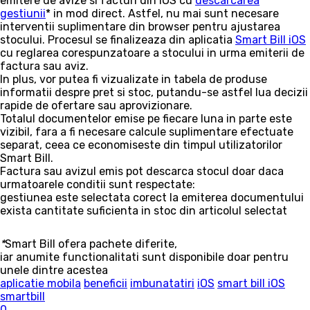
emitere de avize si facturi din iOS cu
descarcarea
gestiunii
* in mod direct. Astfel, nu mai sunt necesare
interventii suplimentare din browser pentru ajustarea
stocului. Procesul se finalizeaza din aplicatia
Smart Bill iOS
cu reglarea corespunzatoare a stocului in urma emiterii de
factura sau aviz.
In plus, vor putea fi vizualizate in tabela de produse
informatii despre pret si stoc, putandu-se astfel lua decizii
rapide de ofertare sau aprovizionare.
Totalul documentelor emise pe fiecare luna in parte este
vizibil, fara a fi necesare calcule suplimentare efectuate
separat, ceea ce economiseste din timpul utilizatorilor
Smart Bill.
Factura sau avizul emis pot descarca stocul doar daca
urmatoarele conditii sunt respectate:
gestiunea este selectata corect la emiterea documentului
exista cantitate suficienta in stoc din articolul selectat
*
Smart Bill ofera pachete diferite,
iar anumite functionalitati sunt disponibile doar pentru
unele dintre acestea
aplicatie mobila
beneficii
imbunatatiri
iOS
smart bill iOS
smartbill
0