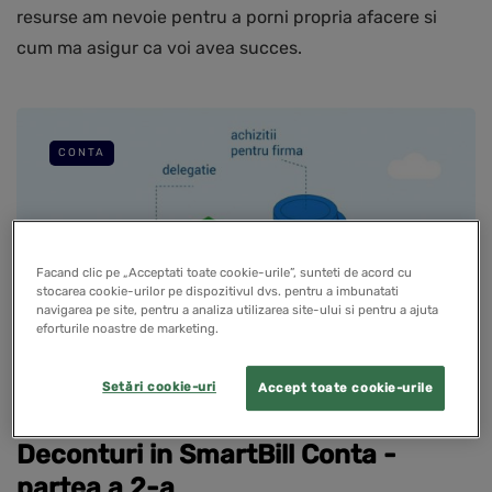
resurse am nevoie pentru a porni propria afacere si
cum ma asigur ca voi avea succes.
CONTA
Facand clic pe „Acceptati toate cookie-urile”, sunteti de acord cu
stocarea cookie-urilor pe dispozitivul dvs. pentru a imbunatati
navigarea pe site, pentru a analiza utilizarea site-ului si pentru a ajuta
eforturile noastre de marketing.
Setări cookie-uri
Accept toate cookie-urile
Deconturi in SmartBill Conta -
partea a 2-a