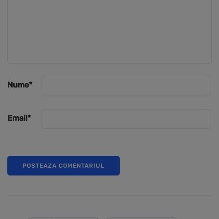
Nume
*
Email
*