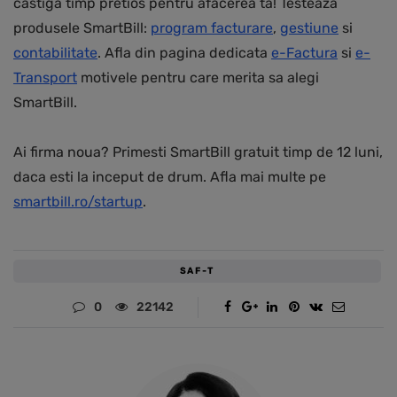
castiga timp pretios pentru afacerea ta! Testeaza
produsele SmartBill:
program facturare
,
gestiune
si
contabilitate
. Afla din pagina dedicata
e-Factura
si
e-
Transport
motivele pentru care merita sa alegi
SmartBill.
Ai firma noua? Primesti SmartBill gratuit timp de 12 luni,
daca esti la inceput de drum. Afla mai multe pe
smartbill.ro/startup
.
SAF-T
0
22142