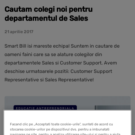
Cautam colegi noi pentru
departamentul de Sales
21 aprilie 2017
Smart Bill isi mareste echipa! Suntem in cautare de
oameni faini care sa se alature colegilor din
departamentele Sales si Customer Support. Avem
deschise urmatoarele pozitii: Customer Support
Representative si Sales Representative!
EDUCATIE ANTREPRENORIALA
Facand clic pe „Acceptati toate cookie-urile”, sunteti de acord cu
stocarea cookie-urilor pe dispozitivul dvs. pentru a imbunatati
navigarea pe site, pentru a analiza utilizarea site-ului si pentru a ajuta