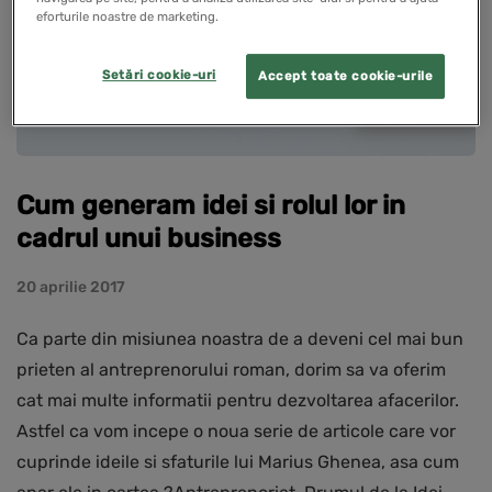
eforturile noastre de marketing.
Setări cookie-uri
Accept toate cookie-urile
Cum generam idei si rolul lor in
cadrul unui business
20 aprilie 2017
Ca parte din misiunea noastra de a deveni cel mai bun
prieten al antreprenorului roman, dorim sa va oferim
cat mai multe informatii pentru dezvoltarea afacerilor.
Astfel ca vom incepe o noua serie de articole care vor
cuprinde ideile si sfaturile lui Marius Ghenea, asa cum