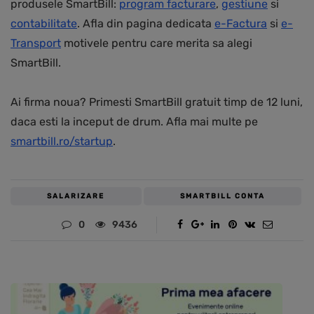
produsele SmartBill:
program facturare
,
gestiune
si
contabilitate
. Afla din pagina dedicata
e-Factura
si
e-
Transport
motivele pentru care merita sa alegi
SmartBill.
Ai firma noua? Primesti SmartBill gratuit timp de 12 luni,
daca esti la inceput de drum. Afla mai multe pe
smartbill.ro/startup
.
SALARIZARE
SMARTBILL CONTA
0
9436