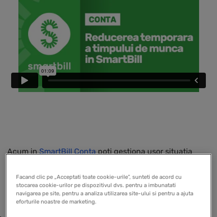
Acum in
SmartBill Conta
poti gestiona usor situatia
reducerii temporare a timpului de munca pentru
Facand clic pe „Acceptati toate cookie-urile”, sunteti de acord cu
salariatii unei firme, prin implementarea unor
stocarea cookie-urilor pe dispozitivul dvs. pentru a imbunatati
functionalitati noi:
navigarea pe site, pentru a analiza utilizarea site-ului si pentru a ajuta
eforturile noastre de marketing.