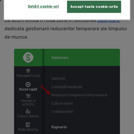
Adaugarea reducerilor temporare ale timpului de
Setări cookie-uri
Accept toate cookie-urile
munca per salariat
De acum exista o noua zona in sectiunea
Salarizare
,
dedicata gestionarii reducerilor temporare ale timpului
de munca.