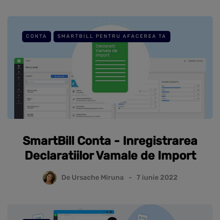
CONTA
SMARTBILL PENTRU AFACEREA TA
SmartBill Conta - Inregistrarea
Declaratiilor Vamale de Import
De
Ursache Miruna
7 iunie 2022