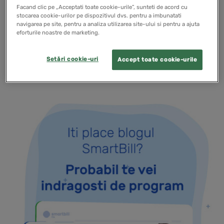
pe durata sa de utilizare. Pentru orice afacere care
Facand clic pe „Acceptati toate cookie-urile”, sunteti de acord cu
stocarea cookie-urilor pe dispozitivul dvs. pentru a imbunatati
investeste in echipamente, utilaje sau alte active
navigarea pe site, pentru a analiza utilizarea site-ului si pentru a ajuta
eforturile noastre de marketing.
imobilizate, modul in care…
Setări cookie-uri
Accept toate cookie-urile
READ MORE