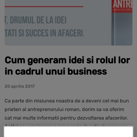
Cum generam idei si rolul lor
in cadrul unui business
20 aprilie 2017
Ca parte din misiunea noastra de a deveni cel mai bun
prieten al antreprenorului roman, dorim sa va oferim
cat mai multe informatii pentru dezvoltarea afacerilor.
Astfel ca vom incepe o noua serie de articole care vor
cuprinde ideile si sfaturile lui Marius Ghenea, asa cum