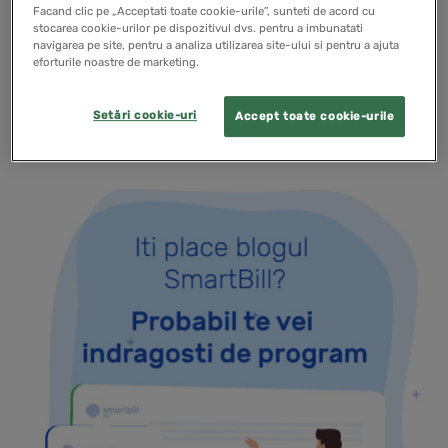
Facand clic pe „Acceptati toate cookie-urile”, sunteti de acord cu
apar ele in cartea ?Antreprenoriat, Drumul de la Idei,
stocarea cookie-urilor pe dispozitivul dvs. pentru a imbunatati
navigarea pe site, pentru a analiza utilizarea site-ului si pentru a ajuta
Oportunitati si Succes in Afaceri”.
eforturile noastre de marketing.
READ MORE
Setări cookie-uri
Accept toate cookie-urile