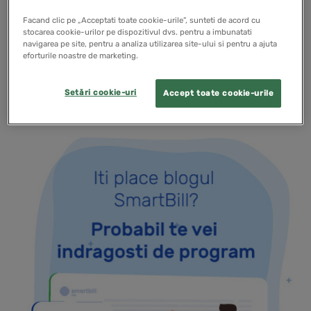
exclusivitate pentru toti clientii Smart Bill, urmand ca
din luna ianuarie sa fie puse la dispozitia tuturor
Facand clic pe „Acceptati toate cookie-urile”, sunteti de acord cu
stocarea cookie-urilor pe dispozitivul dvs. pentru a imbunatati
companiilor din Romania!
navigarea pe site, pentru a analiza utilizarea site-ului si pentru a ajuta
eforturile noastre de marketing.
READ MORE
Setări cookie-uri
Accept toate cookie-urile