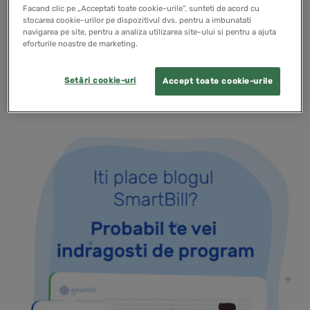
fondurilor publice. Unul dintre instrumentele care
Facand clic pe „Acceptati toate cookie-urile”, sunteti de acord cu
contribuie la atingerea acestor obiective este codul
stocarea cookie-urilor pe dispozitivul dvs. pentru a imbunatati
navigarea pe site, pentru a analiza utilizarea site-ului si pentru a ajuta
CPV. Acesta reprezinta un…
eforturile noastre de marketing.
Setări cookie-uri
Accept toate cookie-urile
READ MORE