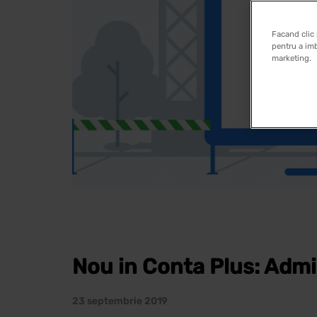
Facand clic 
pentru a imb
marketing.
Nou in Conta Plus: Admi
23 septembrie 2019