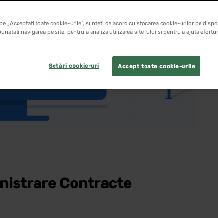
pe „Acceptati toate cookie-urile”, sunteti de acord cu stocarea cookie-urilor pe dispoz
unatati navigarea pe site, pentru a analiza utilizarea site-ului si pentru a ajuta efortu
Setări cookie-uri
Accept toate cookie-urile
nistrare Contracte