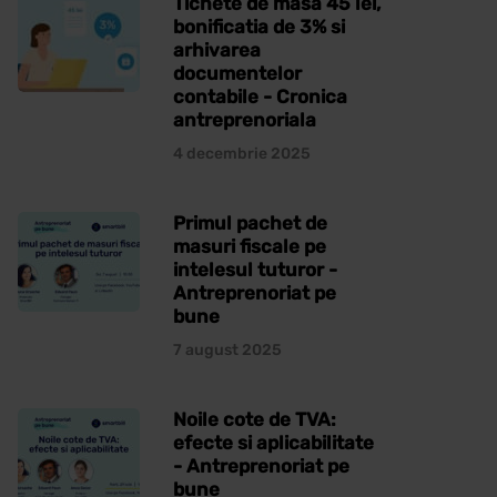
Tichete de masa 45 lei,
bonificatia de 3% si
arhivarea
documentelor
contabile - Cronica
antreprenoriala
4 decembrie 2025
Primul pachet de
masuri fiscale pe
intelesul tuturor -
Antreprenoriat pe
bune
7 august 2025
Noile cote de TVA:
efecte si aplicabilitate
- Antreprenoriat pe
bune