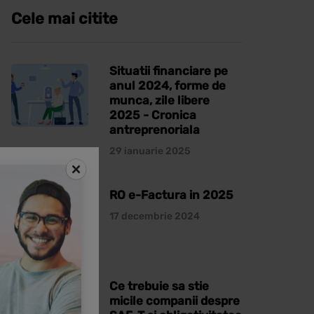
Cele mai citite
Situatii financiare pe
anul 2024, forme de
munca, zile libere
2025 - Cronica
antreprenoriala
29 ianuarie 2025
RO e-Factura in 2025
17 decembrie 2024
Ce trebuie sa stie
micile companii despre