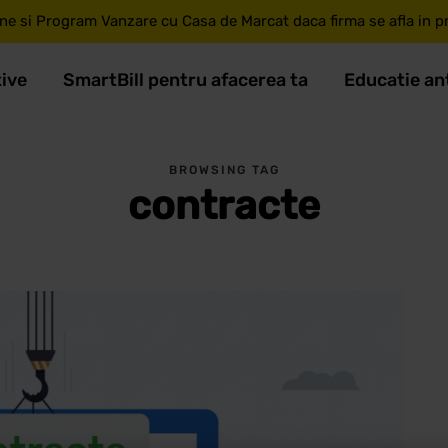
ne si Program Vanzare cu Casa de Marcat daca firma se afla in pri
tive
SmartBill pentru afacerea ta
Educatie an
BROWSING TAG
contracte