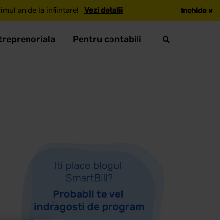
mul an de la infiintare!
Vezi detalii
Inchide
×
treprenoriala
Pentru contabili