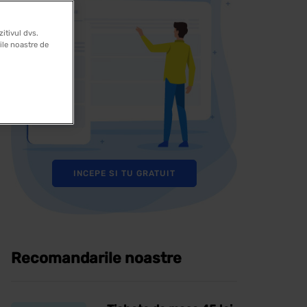
itivul dvs.
rile noastre de
INCEPE SI TU GRATUIT
Recomandarile noastre