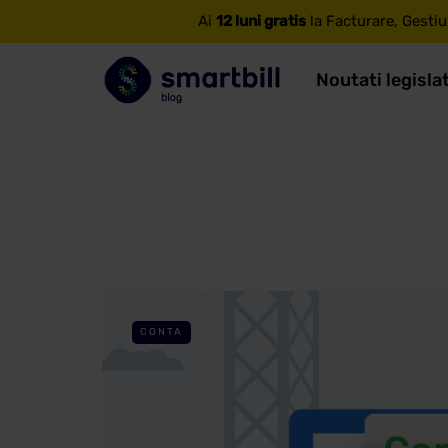
Ai
12 luni gratis
la Facturare, Gestiu
Noutati legisla
CONTA