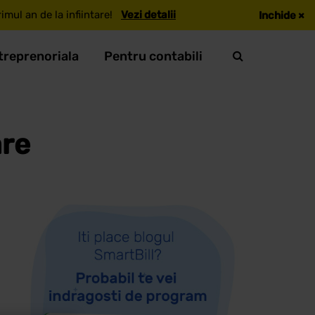
mul an de la infiintare!
Vezi detalii
Inchide
×
treprenoriala
Pentru contabili
are