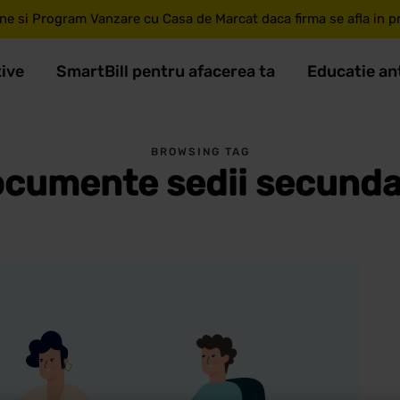
ne si Program Vanzare cu Casa de Marcat daca firma se afla in pri
tive
SmartBill pentru afacerea ta
Educatie an
BROWSING TAG
cumente sedii secund