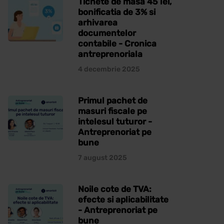
Tichete de masa 45 lei,
bonificatia de 3% si
arhivarea
documentelor
contabile - Cronica
antreprenoriala
4 decembrie 2025
Primul pachet de
masuri fiscale pe
intelesul tuturor -
Antreprenoriat pe
bune
7 august 2025
Noile cote de TVA:
efecte si aplicabilitate
- Antreprenoriat pe
bune