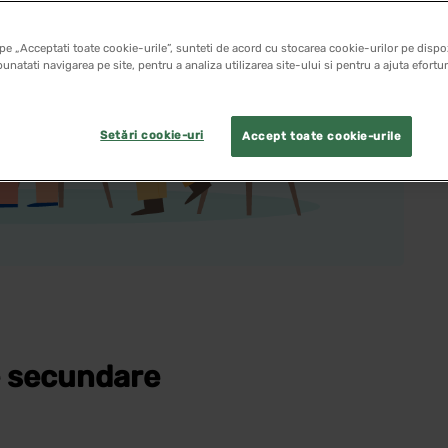
pe „Acceptati toate cookie-urile”, sunteti de acord cu stocarea cookie-urilor pe dispoz
unatati navigarea pe site, pentru a analiza utilizarea site-ului si pentru a ajuta efortu
Setări cookie-uri
Accept toate cookie-urile
e secundare