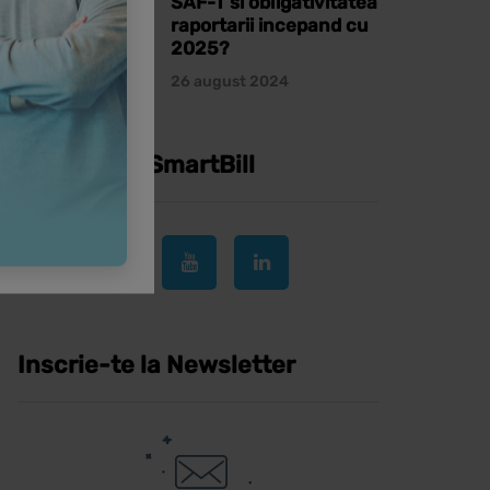
SAF-T si obligativitatea
raportarii incepand cu
2025?
26 august 2024
Urmareste SmartBill
Inscrie-te la Newsletter