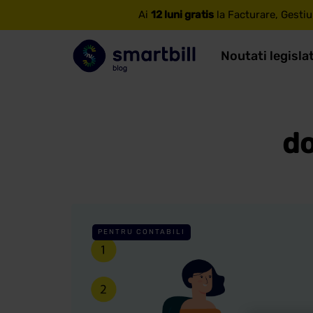
Ai
12 luni gratis
la Facturare, Gestiu
Noutati legisla
do
PENTRU CONTABILI