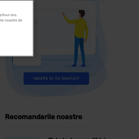
itivul dvs.
rile noastre de
INCEPE SI TU GRATUIT
Recomandarile noastre