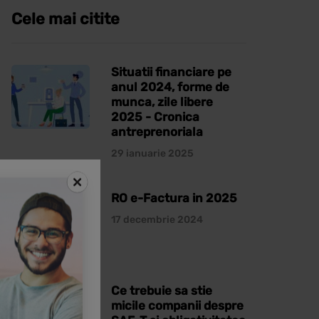
Cele mai citite
Situatii financiare pe
anul 2024, forme de
munca, zile libere
2025 - Cronica
antreprenoriala
29 ianuarie 2025
RO e-Factura in 2025
17 decembrie 2024
Ce trebuie sa stie
micile companii despre