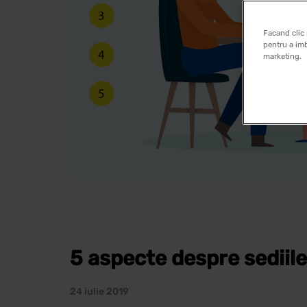
Facand clic 
pentru a imb
marketing.
5 aspecte despre sediil
24 iulie 2019