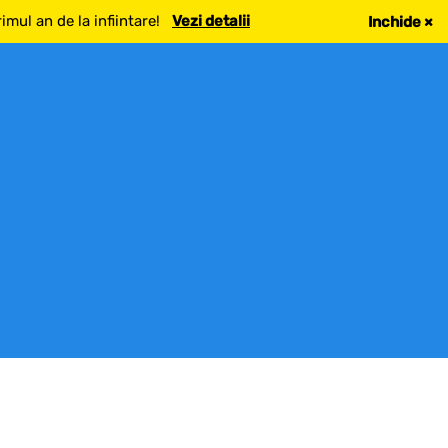
mul an de la infiintare!
Vezi detalii
Inchide
×