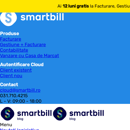
mai multe despre SmartBill
Ai
12 luni gratis
la Facturare, Gestiu
Produse
Facturare
Gestiune + Facturare
Contabilitate
Vanzare cu Casa de Marcat
Autentificare Cloud
Client existent
Client nou
Contact
cloud@smartbill.ro
031.710.4215
L - V: 09:00 - 18:00
Menu