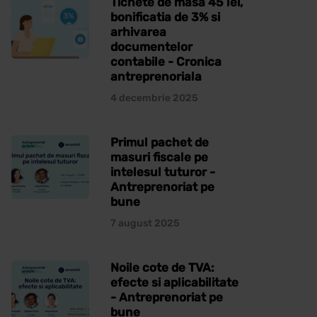
Tichete de masa 45 lei,
bonificatia de 3% si
arhivarea
documentelor
contabile - Cronica
antreprenoriala
4 decembrie 2025
Primul pachet de
masuri fiscale pe
intelesul tuturor -
Antreprenoriat pe
bune
7 august 2025
Noile cote de TVA:
efecte si aplicabilitate
- Antreprenoriat pe
bune