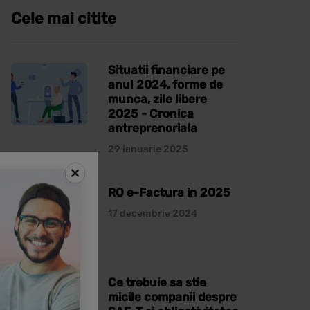
Cele mai citite
Situatii financiare pe
anul 2024, forme de
munca, zile libere
2025 - Cronica
antreprenoriala
29 ianuarie 2025
RO e-Factura in 2025
17 decembrie 2024
Ce trebuie sa stie
micile companii despre