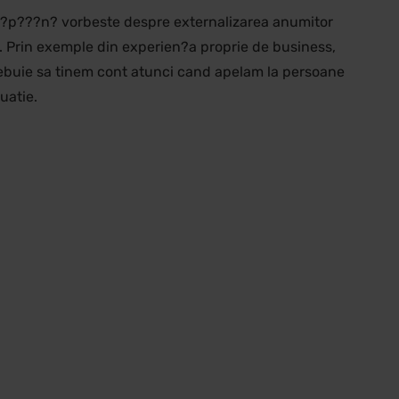
 C?p???n? vorbeste despre externalizarea anumitor
e. Prin exemple din experien?a proprie de business,
rebuie sa tinem cont atunci cand apelam la persoane
uatie.