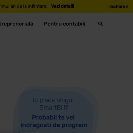
mul an de la infiintare!
Vezi detalii
Inchide
×
treprenoriala
Pentru contabili