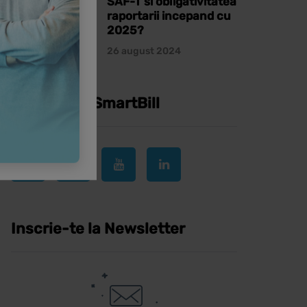
SAF-T si obligativitatea
raportarii incepand cu
2025?
26 august 2024
Urmareste SmartBill
Inscrie-te la Newsletter