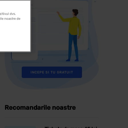
itivul dvs.
rile noastre de
INCEPE SI TU GRATUIT
Recomandarile noastre