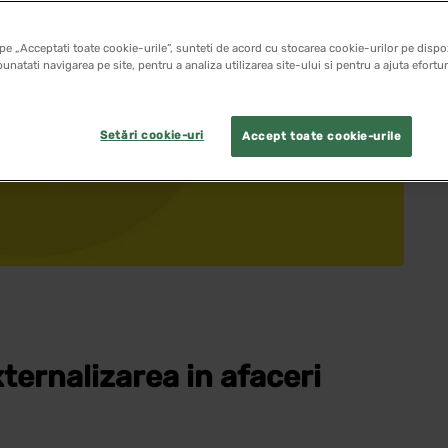
pe „Acceptati toate cookie-urile”, sunteti de acord cu stocarea cookie-urilor pe dispoz
unatati navigarea pe site, pentru a analiza utilizarea site-ului si pentru a ajuta efortu
Setări cookie-uri
Accept toate cookie-urile
ternalizarea in afaceri