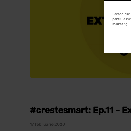
Facand clic 
pentru a imb
marketing.
#crestesmart: Ep.11 - Ex
17 februarie 2020