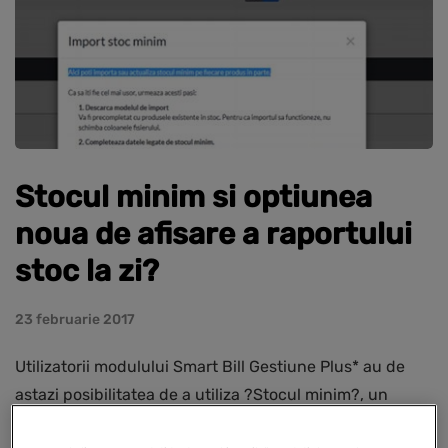
Stocul minim si optiunea
noua de afisare a raportului
stoc la zi?
23 februarie 2017
Utilizatorii modulului Smart Bill Gestiune Plus* au de
astazi posibilitatea de a utiliza ?Stocul minim?, un
formular precompletat cu mai multe informatii utile