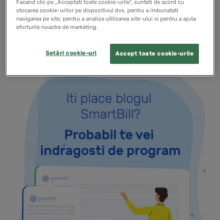
despre produsele care se apropie de stocul critic.
Facand clic pe „Acceptati toate cookie-urile”, sunteti de acord cu
stocarea cookie-urilor pe dispozitivul dvs. pentru a imbunatati
navigarea pe site, pentru a analiza utilizarea site-ului si pentru a ajuta
eforturile noastre de marketing.
READ MORE
Setări cookie-uri
Accept toate cookie-urile